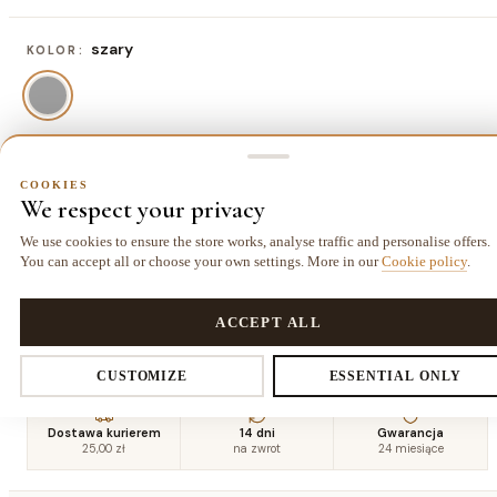
szary
KOLOR:
80x150 cm
ROZMIAR:
COOKIES
We respect your privacy
80x150 cm
120x170 cm
140x190 cm
160x220
234,00 zł
403,00 zł
526,50 zł
cm
We use cookies to ensure the store works, analyse traffic and personalise offers.
695,50 zł
You can accept all or choose your own settings. More in our
Cookie policy
.
COOKIES
180x270
200x290
240x330
Privacy settings
ACCEPT ALL
cm
cm
cm
962,00 zł
1144,00 zł
1566,50 zł
CUSTOMIZE
ESSENTIAL ONLY
You decide which data we collect. Necessary cookies are required for
Dostawa kurierem
14 dni
Gwarancja
25,00 zł
na zwrot
24 miesiące
the store and cart. The rest you enable voluntarily.