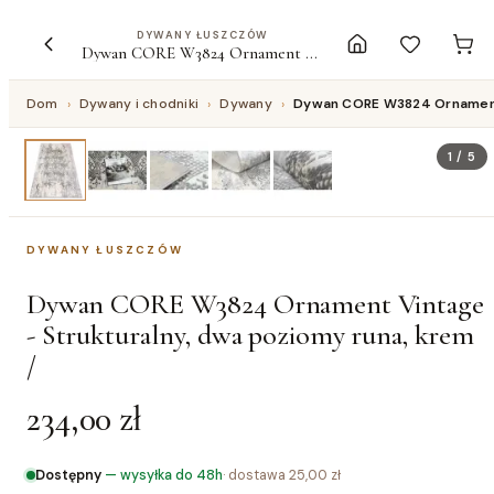
DYWANY ŁUSZCZÓW
Dywan CORE W3824 Ornament Vintage - Strukturalny, dwa poziomy runa, krem /
Dom
›
Dywany i chodniki
›
Dywany
›
Dywan CORE W3824 Ornament V
1
/
5
DYWANY ŁUSZCZÓW
Dywan CORE W3824 Ornament Vintage
- Strukturalny, dwa poziomy runa, krem
/
234,00 zł
Dostępny
—
wysyłka do 48h
· dostawa
25,00 zł