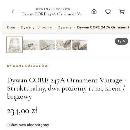
DYWANY ŁUSZCZÓW
Dywan CORE 247A Ornament Vintage - Strukturalny, dwa poziomy runa, krem / brązowy
Dom
›
Dywany i chodniki
›
Dywany
›
Dywan CORE 247A Ornament Vi
1
/
5
DYWANY ŁUSZCZÓW
Dywan CORE 247A Ornament Vintage -
Strukturalny, dwa poziomy runa, krem /
brązowy
234,00 zł
Chwilowo niedostępny