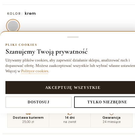
krem
KOLOR:
PLIKI COOKIES
80x150 cm
ROZMIAR:
Szanujemy Twoją prywatność
80x150 cm
120x170 cm
140x190 cm
160x220
Używamy plików cookies, aby zapewnić działanie sklepu, analizować ruch i
234,00 zł
403,00 zł
526,50 zł
cm
dopasować ofertę. Możesz zaakceptować wszystkie lub wybrać własne ustawien
695,50 zł
Więcej w
Polityce cookies
.
180x270
200x290
240x330
PLIKI COOKIES
AKCEPTUJĘ WSZYSTKIE
cm
cm
cm
962,00 zł
1144,00 zł
1566,50 zł
Ustawienia prywatności
DOSTOSUJ
TYLKO NIEZBĘDNE
Dostawa kurierem
14 dni
Gwarancja
25,00 zł
na zwrot
24 miesiące
Decydujesz, które dane zbieramy. Niezbędne pliki cookies są
wymagane do działania sklepu i koszyka. Resztę włączasz