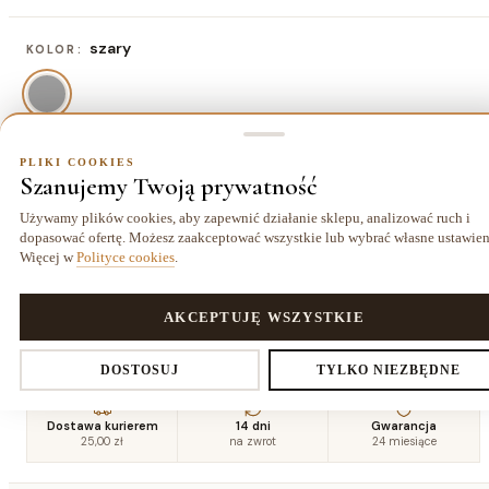
szary
KOLOR:
PLIKI COOKIES
80x150 cm
ROZMIAR:
Szanujemy Twoją prywatność
80x150 cm
120x170 cm
140x190 cm
160x220
Używamy plików cookies, aby zapewnić działanie sklepu, analizować ruch i
234,00 zł
403,00 zł
526,50 zł
cm
dopasować ofertę. Możesz zaakceptować wszystkie lub wybrać własne ustawien
695,50 zł
Więcej w
Polityce cookies
.
180x270
200x290
240x330
PLIKI COOKIES
AKCEPTUJĘ WSZYSTKIE
cm
cm
cm
962,00 zł
1144,00 zł
1566,50 zł
Ustawienia prywatności
DOSTOSUJ
TYLKO NIEZBĘDNE
Dostawa kurierem
14 dni
Gwarancja
25,00 zł
na zwrot
24 miesiące
Decydujesz, które dane zbieramy. Niezbędne pliki cookies są
wymagane do działania sklepu i koszyka. Resztę włączasz