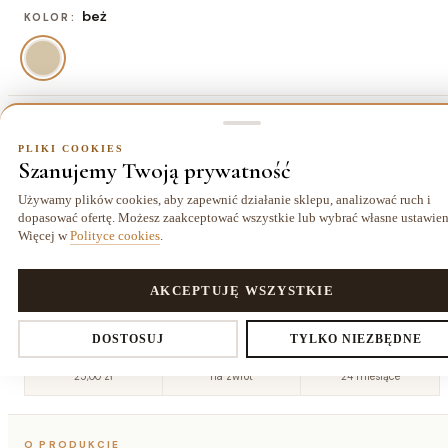
beż
KOLOR:
80x150 cm
ROZMIAR:
PLIKI COOKIES
Szanujemy Twoją prywatność
80x150 cm
120x170 cm
140x190 cm
160x220
234,00 zł
403,00 zł
526,50 zł
cm
Używamy plików cookies, aby zapewnić działanie sklepu, analizować ruch i
695,50 zł
dopasować ofertę. Możesz zaakceptować wszystkie lub wybrać własne ustawien
Więcej w
Polityce cookies
.
180x270
200x290
240x330
cm
cm
cm
962,00 zł
1144,00 zł
1566,50 zł
PLIKI COOKIES
AKCEPTUJĘ WSZYSTKIE
Ustawienia prywatności
DOSTOSUJ
TYLKO NIEZBĘDNE
Dostawa kurierem
14 dni
Gwarancja
25,00 zł
na zwrot
24 miesiące
Decydujesz, które dane zbieramy. Niezbędne pliki cookies są
O PRODUKCIE
wymagane do działania sklepu i koszyka. Resztę włączasz