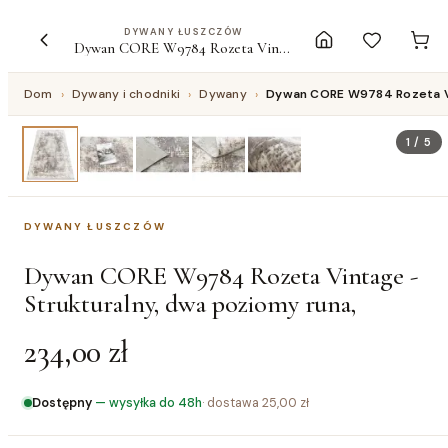
DYWANY ŁUSZCZÓW
Dywan CORE W9784 Rozeta Vintage - Strukturalny, dwa poziomy runa,
Dom
›
Dywany i chodniki
›
Dywany
›
Dywan CORE W9784 Rozeta Vin
1
/
5
DYWANY ŁUSZCZÓW
Dywan CORE W9784 Rozeta Vintage -
Strukturalny, dwa poziomy runa,
234,00 zł
Dostępny
—
wysyłka do 48h
· dostawa
25,00 zł