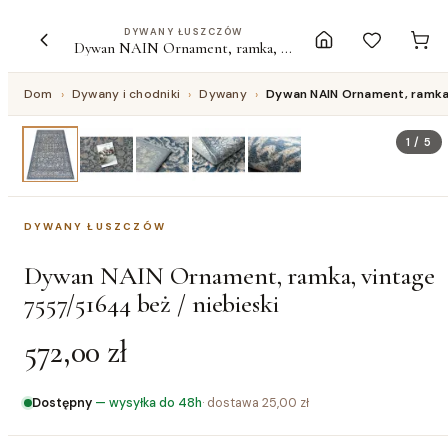
DYWANY ŁUSZCZÓW
Dywan NAIN Ornament, ramka, vintage 7557/51644 beż / niebieski
Dom
›
Dywany i chodniki
›
Dywany
›
Dywan NAIN Ornament, ramka,
1
/
5
DYWANY ŁUSZCZÓW
Dywan NAIN Ornament, ramka, vintage
7557/51644 beż / niebieski
572,00 zł
Dostępny
—
wysyłka do 48h
· dostawa
25,00 zł