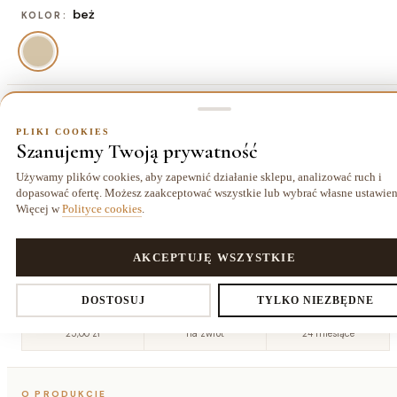
beż
KOLOR:
80x150 cm
ROZMIAR:
PLIKI COOKIES
Szanujemy Twoją prywatność
80x150 cm
120x170 cm
160x230
200x300
572,00 zł
975,00 zł
cm
cm
Używamy plików cookies, aby zapewnić działanie sklepu, analizować ruch i
1755,00 zł
2860,00 zł
dopasować ofertę. Możesz zaakceptować wszystkie lub wybrać własne ustawien
Więcej w
Polityce cookies
.
240x340
cm
3770,00 zł
PLIKI COOKIES
AKCEPTUJĘ WSZYSTKIE
Ustawienia prywatności
DOSTOSUJ
TYLKO NIEZBĘDNE
Dostawa kurierem
14 dni
Gwarancja
25,00 zł
na zwrot
24 miesiące
Decydujesz, które dane zbieramy. Niezbędne pliki cookies są
O PRODUKCIE
wymagane do działania sklepu i koszyka. Resztę włączasz