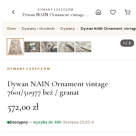
DYWANY ŁUSZCZÓW
Dywan NAIN Ornament vintage 7601/50977 beż / granat
Dom
›
Dywany i chodniki
›
Dywany
›
Dywan NAIN Ornament vintag
1
/
5
DYWANY ŁUSZCZÓW
Dywan NAIN Ornament vintage
7601/50977 beż / granat
572,00 zł
Dostępny
—
wysyłka do 48h
· dostawa
25,00 zł