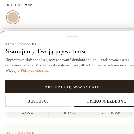
beż
KOLOR:
80x150 cm
ROZMIAR:
PLIKI COOKIES
Szanujemy Twoją prywatność
80x150 cm
120x170 cm
160x230
200x300
572,00 zł
975,00 zł
cm
cm
Używamy plików cookies, aby zapewnić działanie sklepu, analizować ruch i
1755,00 zł
2860,00 zł
dopasować ofertę. Możesz zaakceptować wszystkie lub wybrać własne ustawien
Więcej w
Polityce cookies
.
240x340
cm
3770,00 zł
PLIKI COOKIES
AKCEPTUJĘ WSZYSTKIE
Ustawienia prywatności
DOSTOSUJ
TYLKO NIEZBĘDNE
Dostawa kurierem
14 dni
Gwarancja
25,00 zł
na zwrot
24 miesiące
Decydujesz, które dane zbieramy. Niezbędne pliki cookies są
O PRODUKCIE
wymagane do działania sklepu i koszyka. Resztę włączasz