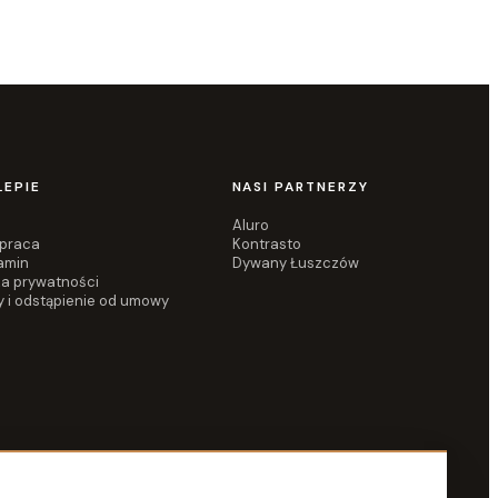
LEPIE
NASI PARTNERZY
Aluro
praca
Kontrasto
amin
Dywany Łuszczów
ka prywatności
y i odstąpienie od umowy