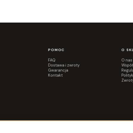
POMOC
O SK
FAQ
O nas
Dostawa i zwroty
Współ
Gwarancja
Regul
Kontakt
Polity
Zwrot