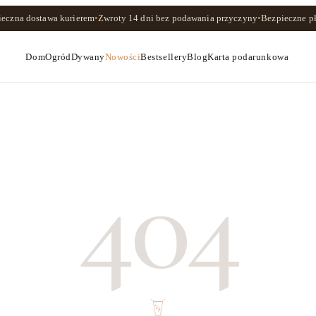
ieczna dostawa kurierem
•
Zwroty
14 dni
bez podawania przyczyny
•
Bezpieczne pł
Dom
Ogród
Dywany
Nowości
Bestsellery
Blog
Karta podarunkowa
404