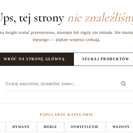
ps, tej strony
nie znaleźliś
na mogła zostać przeniesiona, usunięta lub nigdy nie istniała. Ale mam
lepszego — piękne wnętrza czekają.
WRÓĆ NA STRONĘ GŁÓWNĄ
SZUKAJ PRODUKTÓW
POPULARNE KATEGORIE
DYWANY
MEBLE
OŚWIETLENIE
WAZONY