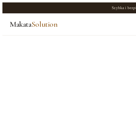
Szybka i bezp
Makata
Solution