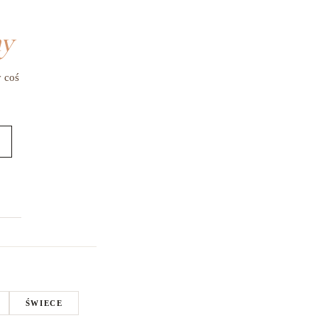
my
y coś
ŚWIECE