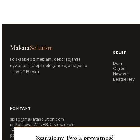
Makata
Solution
SKLEP
Polski sklep z meblami, dekoracjami i
Dom
dywanami. Ciepło, elegancko, dostępnie
Ogród
— od 2018 roku.
Nowości
Bestsellery
KONTAKT
sklep@makatasolution.com
ul. Kolejowa 27, 17-250 Kleszczele
+48 515 583 876
pon–pt 10:00–16:00
Szanujemy Twoją prywatność