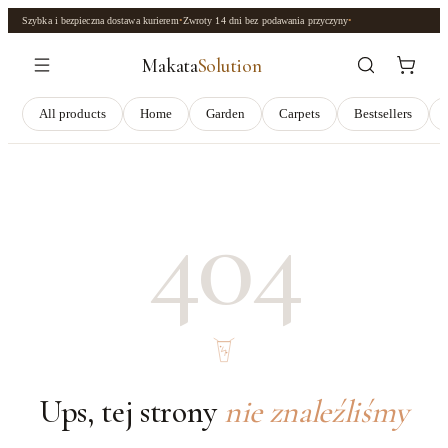
Szybka i bezpieczna dostawa kurierem
•
Zwroty
14 dni
bez podawania przyczyny
•
Makata
Solution
All products
Home
Garden
Carpets
Bestsellers
404
Ups, tej strony
nie znaleźliśmy