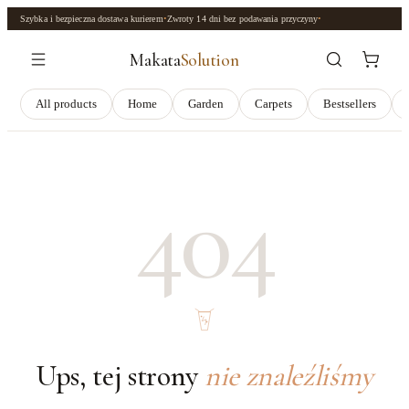
Szybka i bezpieczna dostawa kurierem
•
Zwroty
14 dni
bez podawania przyczyny
•
Makata
Solution
All products
Home
Garden
Carpets
Bestsellers
404
Ups, tej strony
nie znaleźliśmy