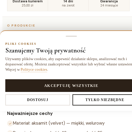
Dostawa kurierem
14 dni
Gwarancja
25,00 zł
na zwrot
24 miesiące
O PRODUKCIE
Szczegóły
PLIKI COOKIES
Szanujemy Twoją prywatność
Opis
Używamy plików cookies, aby zapewnić działanie sklepu, analizować ruch i
dopasować ofertę. Możesz zaakceptować wszystkie lub wybrać własne ustawien
Więcej w
Polityce cookies
.
Abażur do lamp z aksamitu (velvet) Aluro w rozmiarze L to
elegancki dodatek o wymiarach 46×25 cm, który nadaje
lampom ciepły, luksusowy charakter. Miękka, welurowa
PLIKI COOKIES
AKCEPTUJĘ WSZYSTKIE
tkanina pięknie rozprasza światło, tworząc przytulną
Ustawienia prywatności
DOSTOSUJ
TYLKO NIEZBĘDNE
atmosferę w salonie lub sypialni.
Najważniejsze cechy
Materiał: aksamit (velvet) — miękki, welurowy
Decydujesz, które dane zbieramy. Niezbędne pliki cookies są
wymagane do działania sklepu i koszyka. Resztę włączasz