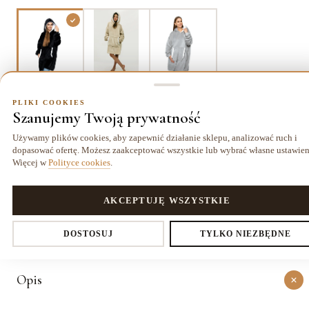
Czarna
Beżowa
Szara
PLIKI COOKIES
Szanujemy Twoją prywatność
Używamy plików cookies, aby zapewnić działanie sklepu, analizować ruch i
dopasować ofertę. Możesz zaakceptować wszystkie lub wybrać własne ustawien
Dostawa kurierem
14 dni
Gwarancja
19,99 zł
na zwrot
24 miesiące
Więcej w
Polityce cookies
.
PLIKI COOKIES
AKCEPTUJĘ WSZYSTKIE
O PRODUKCIE
Ustawienia prywatności
Szczegóły
DOSTOSUJ
TYLKO NIEZBĘDNE
Opis
Decydujesz, które dane zbieramy. Niezbędne pliki cookies są
wymagane do działania sklepu i koszyka. Resztę włączasz