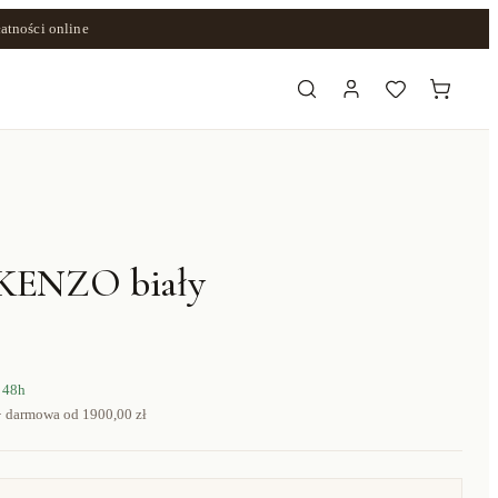
atności online
 KENZO biały
 48h
· darmowa od
1900,00 zł