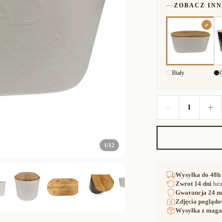
ZOBACZ IN
Biały
1
1
/
12
Wysyłka
do 48h
Zwrot
14 dni
bez
Gwarancja
24 m
Zdjęcia poglądo
Wysyłka z maga