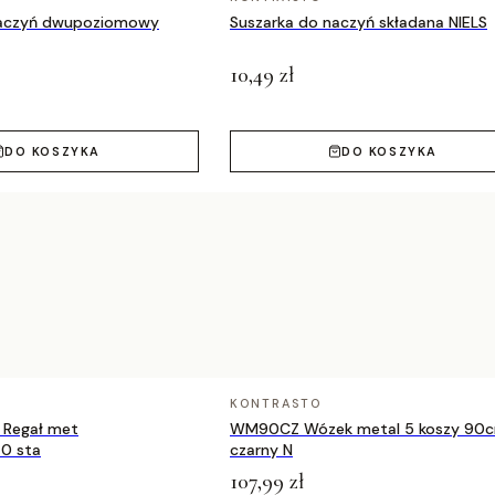
naczyń dwupoziomowy
Suszarka do naczyń składana NIELS
10,49 zł
DO KOSZYKA
DO KOSZYKA
KONTRASTO
Regał met
WM90CZ Wózek metal 5 koszy 90
0 sta
czarny N
107,99 zł