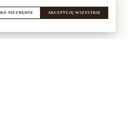
KO NIEZBĘDNE
AKCEPTUJĘ WSZYSTKIE
LEPIE
NASI PARTNERZY
Aluro
praca
Kontrasto
amin
Dywany Łuszczów
ka prywatności
y i odstąpienie od umowy