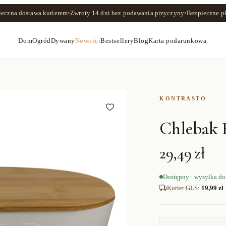
ieczna dostawa kurierem
•
Zwroty
14 dni
bez podawania przyczyny
•
Bezpieczne pł
Dom
Ogród
Dywany
Nowości
Bestsellery
Blog
Karta podarunkowa
KONTRASTO
Chlebak
29,49 zł
Dostępny · wysyłka do
Kurier GLS
:
19,99 zł