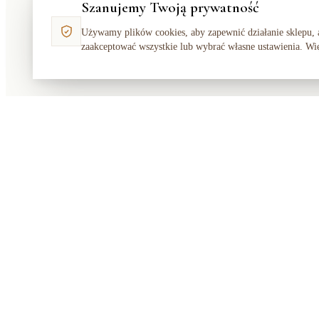
Szanujemy Twoją prywatność
Używamy plików cookies, aby zapewnić działanie sklepu, 
zaakceptować wszystkie lub wybrać własne ustawienia. Wi
Makata
Solution
SKLEP
Polski sklep z meblami, dekoracjami i
Dom
dywanami. Ciepło, elegancko, dostępnie
Ogród
— od 2018 roku.
Nowości
Bestsellery