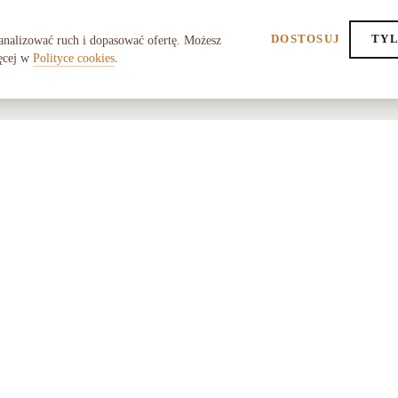
DOSTOSUJ
TYL
analizować ruch i dopasować ofertę. Możesz
ęcej w
Polityce cookies
.
POMOC
O SK
FAQ
O nas
Dostawa i zwroty
Współ
Gwarancja
Regul
Kontakt
Polity
Zwrot