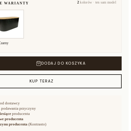
2
kolorów · ten sam model
NE WARIANTY
Czarny
DODAJ DO KOSZYKA
KUP TERAZ
od dostawcy
 podawania przyczyny
iesiące
producenta
we producenta
zynu producenta
(Kontrasto)