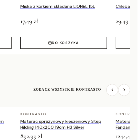
Miska z korkiem składana LIONEL 15L
Chlebak CE
17,49 zł
29,49 zł
DO KOSZYKA
ZOBACZ WSZYSTKIE KONTRASTO
→
KONTRASTO
KONTRAST
cm
Materac sprężynowy kieszeniowy Step
Materac sp
Hilding 140x200 19cm H3 Silver
Fandango H
Medicov
892,99 zł
1244,49 zł