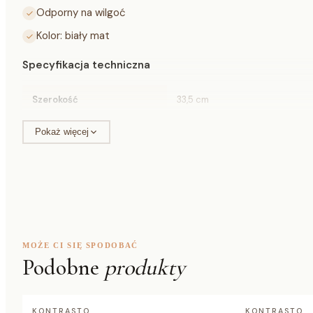
Odporny na wilgoć
Kolor: biały mat
Specyfikacja techniczna
Szerokość
33,5 cm
Głębokość
19 cm
Pokaż więcej
Wysokość
15 cm
Materiał
stal nierdzewna, drewno bam
Kolor
biały mat
MOŻE CI SIĘ SPODOBAĆ
Podobne
produkty
KONTRASTO
KONTRASTO