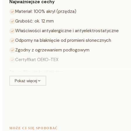
Najważniejsze cechy
Materiał: 100% akryl (przędza)
Grubość: ok. 12 mm
Właściwości antyalergiczne i antyelektrostatyczne
Odporny na blaknięcie od promieni słonecznych
Zgodny z ogrzewaniem podłogowym
Certyfikat OEKO-TEX
Specyfikacja techniczna
Pokaż więcej
Materiał
100% akry
Grubość
ok. 12 mm
Waga
ok. 2,5 kg
Kolor
szary / żół
MOŻE CI SIĘ SPODOBAĆ