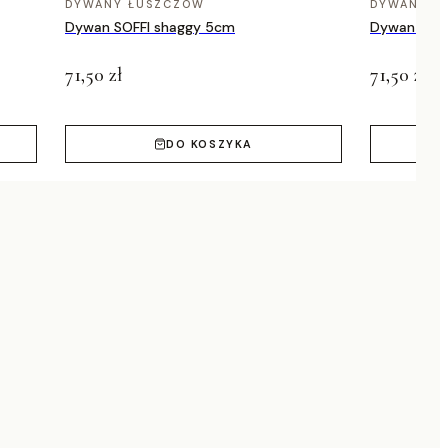
DYWANY ŁUSZCZÓW
DYWANY Ł
Dywan SOFFI shaggy 5cm
Dywan SOFF
71,50 zł
71,50 zł
DO KOSZYKA