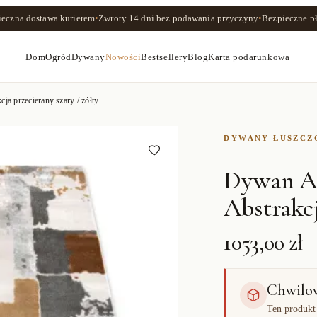
ieczna dostawa kurierem
•
Zwroty
14 dni
bez podawania przyczyny
•
Bezpieczne pł
Dom
Ogród
Dywany
Nowości
Bestsellery
Blog
Karta podarunkowa
 przecierany szary / żółty
DYWANY ŁUSZC
Dywan A
Abstrakcj
1053,00 zł
Chwilo
Ten produkt