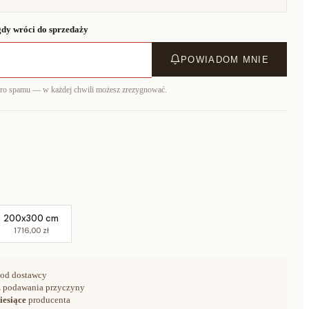
dy wróci do sprzedaży
POWIADOM MNIE
ero spamu — w każdej chwili możesz zrezygnować.
200x300 cm
1716,00 zł
od dostawcy
 podawania przyczyny
iesiące
producenta