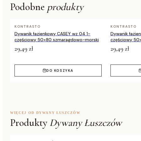
Podobne
produkty
Dostępne rozmiary
160x230 
KONTRASTO
KONTRASTO
Dywanik łazienkowy CASEY wz 04 1-
Dywanik łazie
częściowy 50×80 szmaragdowo-morski
częściowy 50
29,49 zł
29,49 zł
DO KOSZYKA
WIĘCEJ OD DYWANY ŁUSZCZÓW
Produkty
Dywany Łuszczów