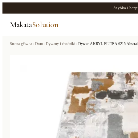
Szybka i bezp
Makata
Solution
Strona główna
Dom
Dywany i chodniki
Dywan AKRYL ELITRA 6215 Abstrakcja