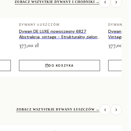
ZOBACZ WSZYSTKIE DYWANY I CHODNIKI
→
DYWANY ŁUSZCZÓW
DYWANY Ł
Dywan DE LUXE nowoczesny 6827
Dywan DE 
Abstrakcja, vintage - Strukturalny zielony
Vintage prz
/ szary
zielony / a
377,00 zł
377,00 zł
DO KOSZYKA
ZOBACZ WSZYSTKIE DYWANY ŁUSZCZÓW
→