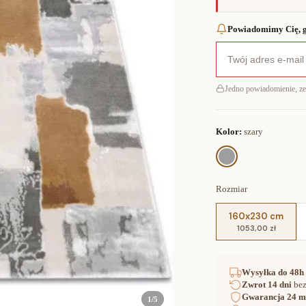
Powiadomimy Cię, g
Jedno powiadomienie, z
Kolor:
szary
Rozmiar
160x230 cm
1053,00 zł
Wysyłka
do 48h
Zwrot
14 dni
bez
Gwarancja
24 m
1
/
5