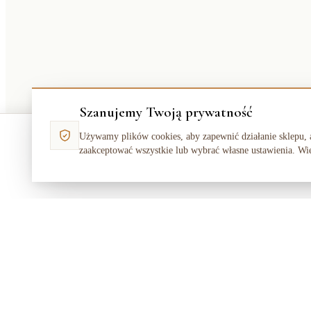
Szanujemy Twoją prywatność
Dywan AKRYL ELITRA 6215 Abstrakcja przecierany szary / żółty
Używamy plików cookies, aby zapewnić działanie sklepu, 
zaakceptować wszystkie lub wybrać własne ustawienia. Wi
1053,00 zł