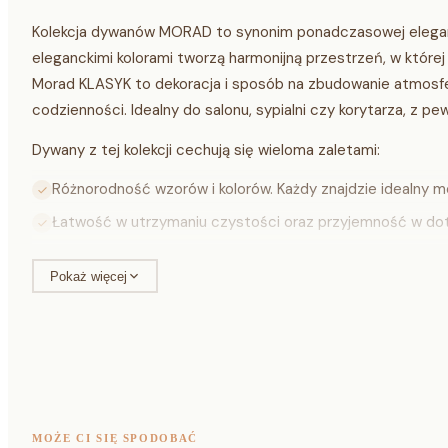
Kolekcja dywanów MORAD to synonim ponadczasowej elegancj
eleganckimi kolorami tworzą harmonijną przestrzeń, w któr
Morad KLASYK to dekoracja i sposób na zbudowanie atmosfer
codzienności. Idealny do salonu, sypialni czy korytarza, z 
Dywany z tej kolekcji cechują się wieloma zaletami:
Różnorodność wzorów i kolorów. Każdy znajdzie idealny mo
Łatwość w utrzymaniu czystości oraz przyjemność w doty
Wysoka jakość oraz duża odporność materiału sprawiają,
Pokaż więcej
piękny wygląd;
Świetna współpraca z systemami ogrzewania podłogoweg
Niezależnie od tego, w którym pomieszczeniu go umieścisz, s
będzie cieszyć oko przez długie lata.
MOŻE CI SIĘ SPODOBAĆ