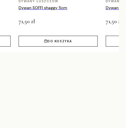
DYWANY ŁUSZCZÓW
DYWANY Ł
Dywan SOFFI shaggy 5cm
Dywan SOFF
71,50 zł
71,50 zł
DO KOSZYKA