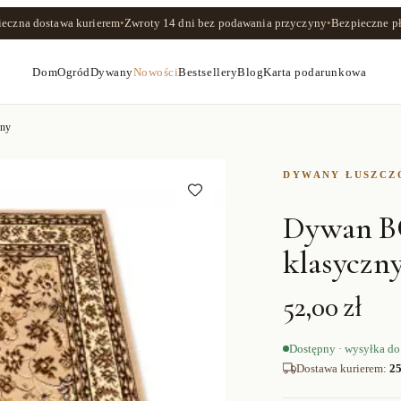
ieczna dostawa kurierem
•
Zwroty
14 dni
bez podawania przyczyny
•
Bezpieczne pł
Dom
Ogród
Dywany
Nowości
Bestsellery
Blog
Karta podarunkowa
ny
DYWANY ŁUSZC
Dywan B
klasyczn
52,00 zł
Dostępny · wysyłka do
Dostawa kurierem
:
25