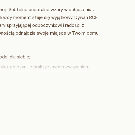
i. Subtelne orientalne wzory w połączeniu z
ej każdy moment staje się wyjątkowy. Dywan BCF
y sprzyjającej odpoczynkowi i radości z
pewnością odnajdzie swoje miejsce w Twoim domu.
del dla siebie;
ku, co czyni je praktycznym rozwiązaniem;
 że dywan posłuży na długo, zachowując swój
o, co podnosi komfort użytkowania.
tworzysz przestrzeń pełną ciepła i stylu, która