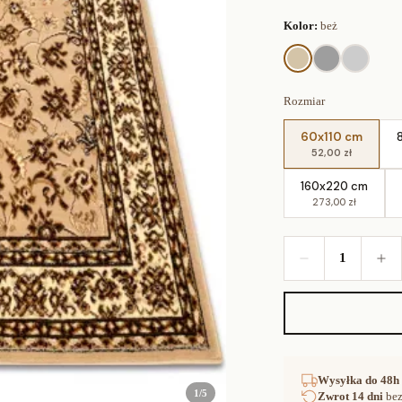
Kolor:
beż
Rozmiar
60x110 cm
52,00 zł
160x220 cm
273,00 zł
1
Wysyłka
do 48h
1
/
5
Zwrot
14 dni
bez