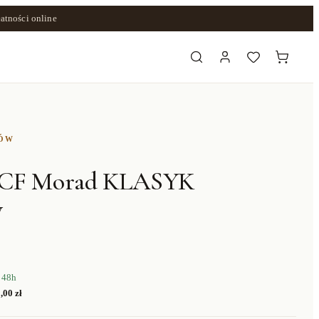
atności online
ZÓW
CF Morad KLASYK
y
 48h
,00 zł