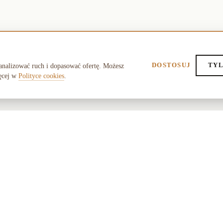
DOSTOSUJ
TYL
analizować ruch i dopasować ofertę. Możesz
ęcej w
Polityce cookies
.
POMOC
O SK