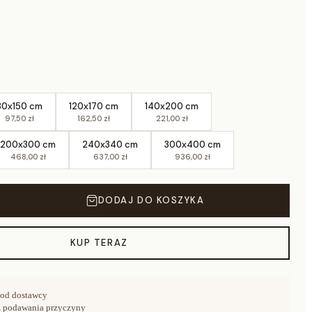
80x150 cm
120x170 cm
140x200 cm
97,50 zł
162,50 zł
221,00 zł
200x300 cm
240x340 cm
300x400 cm
468,00 zł
637,00 zł
936,00 zł
DODAJ DO KOSZYKA
KUP TERAZ
od dostawcy
 podawania przyczyny