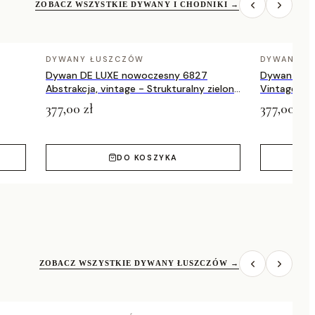
ZOBACZ WSZYSTKIE DYWANY I CHODNIKI
→
DYWANY ŁUSZCZÓW
DYWANY Ł
Dywan DE LUXE nowoczesny 6827
Dywan DE 
Abstrakcja, vintage - Strukturalny zielony
Vintage prz
/ szary
zielony / a
377,00 zł
377,00 zł
DO KOSZYKA
ZOBACZ WSZYSTKIE DYWANY ŁUSZCZÓW
→