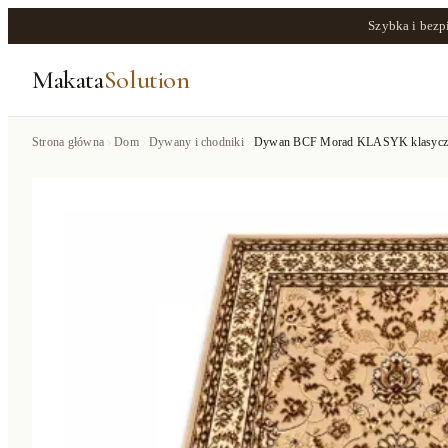
Szybka i bezp
Makata
Solution
Strona główna
Dom
Dywany i chodniki
Dywan BCF Morad KLASYK klasycz