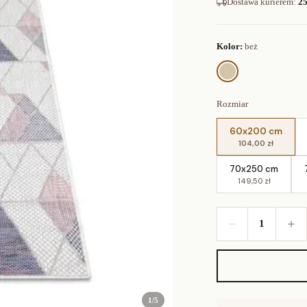
Dostawa kurierem
:
25
Kolor:
beż
Rozmiar
60x200 cm
104,00 zł
70x250 cm
149,50 zł
1
1
/
5