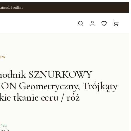
atności online
ZOW
chodnik SZNURKOWY
ON Geometryczny, Trójkąty
kie tkanie ecru / róż
 48h