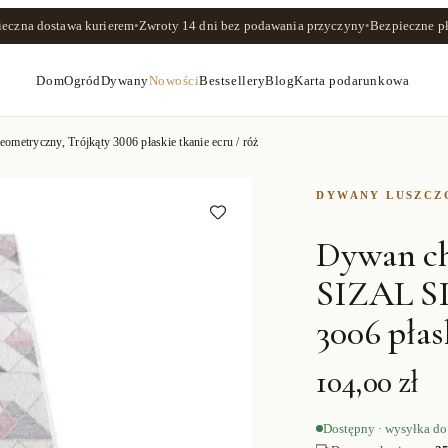
ieczna dostawa kurierem
•
Zwroty
14 dni
bez podawania przyczyny
•
Bezpieczne pł
Dom
Ogród
Dywany
Nowości
Bestsellery
Blog
Karta podarunkowa
yczny, Trójkąty 3006 płaskie tkanie ecru / róż
DYWANY LUSZC
Dywan 
SIZAL SI
3006 płas
104,00 zł
Dostępny · wysyłka do