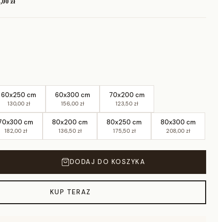
,00 zł
60x250 cm
60x300 cm
70x200 cm
130,00 zł
156,00 zł
123,50 zł
70x300 cm
80x200 cm
80x250 cm
80x300 cm
182,00 zł
136,50 zł
175,50 zł
208,00 zł
DODAJ DO KOSZYKA
KUP TERAZ