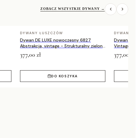
ZOBACZ WSZYSTKIE DYWANY
→
DYWANY ŁUSZCZÓW
DYWANY Ł
Dywan DE LUXE nowoczesny 6827
Dywan DE 
Abstrakcja, vintage - Strukturalny zielony
Vintage prz
/ szary
zielony / a
377,00 zł
377,00 zł
DO KOSZYKA