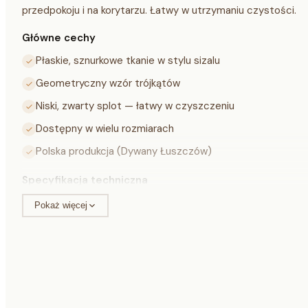
przedpokoju i na korytarzu. Łatwy w utrzymaniu czystości.
Główne cechy
Płaskie, sznurkowe tkanie w stylu sizalu
Geometryczny wzór trójkątów
Niski, zwarty splot — łatwy w czyszczeniu
Dostępny w wielu rozmiarach
Polska produkcja (Dywany Łuszczów)
Specyfikacja techniczna
Pokaż więcej
Materiał
100% polipropylen
Kolor
ecru / róż
Grubość
3 mm