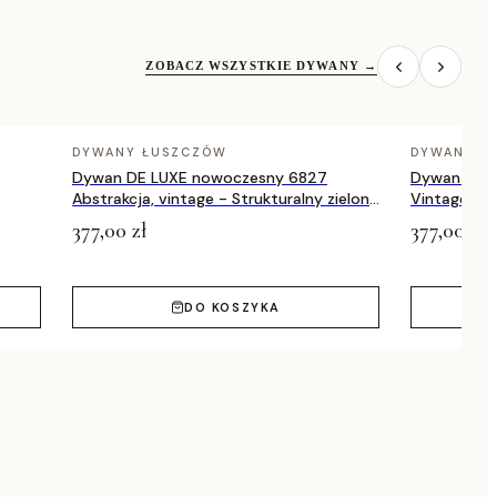
ZOBACZ WSZYSTKIE DYWANY
→
DYWANY ŁUSZCZÓW
DYWANY Ł
Dywan DE LUXE nowoczesny 6827
Dywan DE 
Abstrakcja, vintage - Strukturalny zielony
Vintage prz
/ szary
zielony / a
377,00 zł
377,00 zł
DO KOSZYKA