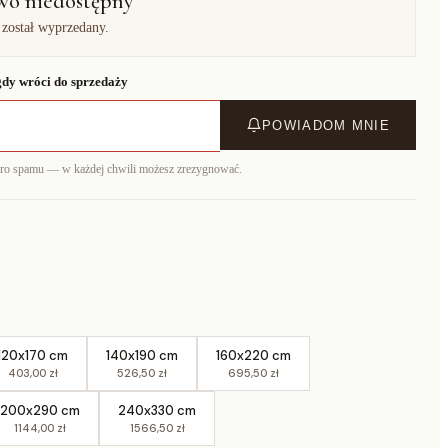
wo niedostępny
 został wyprzedany.
dy wróci do sprzedaży
POWIADOM MNIE
ero spamu — w każdej chwili możesz zrezygnować.
120x170 cm
140x190 cm
160x220 cm
403,00 zł
526,50 zł
695,50 zł
200x290 cm
240x330 cm
1144,00 zł
1566,50 zł