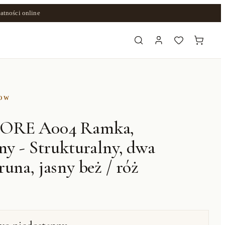
atności online
ZOW
ORE A004 Ramka,
ny - Strukturalny, dwa
una, jasny beż / róż