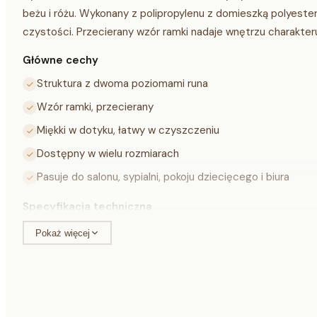
beżu i różu. Wykonany z polipropylenu z domieszką polyester 
czystości. Przecierany wzór ramki nadaje wnętrzu charakteru 
Główne cechy
Struktura z dwoma poziomami runa
Wzór ramki, przecierany
Miękki w dotyku, łatwy w czyszczeniu
Dostępny w wielu rozmiarach
Pasuje do salonu, sypialni, pokoju dziecięcego i biura
Specyfikacja techniczna
Pokaż więcej
Materiał
polipropylen + polye
Kolor
jasny beż / róż
Wysokość runa
9 mm