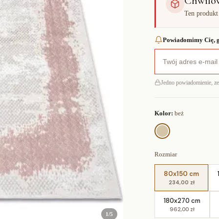
Chwilo
Ten produkt
Powiadomimy Cię, g
Jedno powiadomienie, z
Kolor:
beż
Rozmiar
80x150 cm
234,00 zł
180x270 cm
962,00 zł
1
/
5