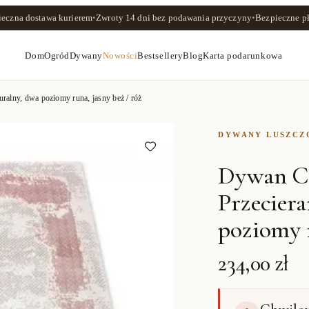
ieczna dostawa kurierem
•
Zwroty
14 dni
bez podawania przyczyny
•
Bezpieczne pł
Dom
Ogród
Dywany
Nowości
Bestsellery
Blog
Karta podarunkowa
alny, dwa poziomy runa, jasny beż / róż
DYWANY LUSZC
Dywan C
Przeciera
poziomy r
234,00 zł