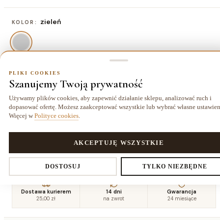
zieleń
KOLOR:
PLIKI COOKIES
120x170 cm
ROZMIAR:
Szanujemy Twoją prywatność
120x170 cm
140x190 cm
160x220
180x270
Używamy plików cookies, aby zapewnić działanie sklepu, analizować ruch i
377,00 zł
494,00 zł
cm
cm
dopasować ofertę. Możesz zaakceptować wszystkie lub wybrać własne ustawien
637,00 zł
884,00 zł
Więcej w
Polityce cookies
.
200x290
240x330
PLIKI COOKIES
AKCEPTUJĘ WSZYSTKIE
cm
cm
1066,00 zł
1495,00 zł
Ustawienia prywatności
DOSTOSUJ
TYLKO NIEZBĘDNE
Dostawa kurierem
14 dni
Gwarancja
25,00 zł
na zwrot
24 miesiące
Decydujesz, które dane zbieramy. Niezbędne pliki cookies są
wymagane do działania sklepu i koszyka. Resztę włączasz