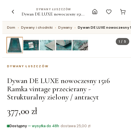
DYWANY ŁUSZCZÓW
Dywan DE LUXE nowoczesny 1516 Ramka vintage przecierany - Strukturalny zielony / antracyt
Dom
›
Dywany i chodniki
›
Dywany
›
Dywan DE LUXE nowoczesny 15
1
/
5
DYWANY ŁUSZCZÓW
Dywan DE LUXE nowoczesny 1516
Ramka vintage przecierany -
Strukturalny zielony / antracyt
377,00 zł
Dostępny
—
wysyłka do 48h
· dostawa
25,00 zł