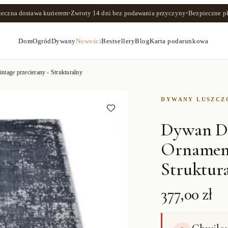
ieczna dostawa kurierem
•
Zwroty
14 dni
bez podawania przyczyny
•
Bezpieczne pł
Dom
Ogród
Dywany
Nowości
Bestsellery
Blog
Karta podarunkowa
ge przecierany - Strukturalny
DYWANY LUSZC
Dywan D
Ornament
Struktur
377,00 zł