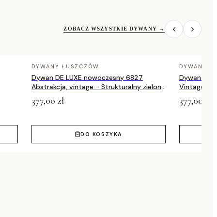
ZOBACZ WSZYSTKIE DYWANY
→
DYWANY ŁUSZCZÓW
DYWANY Ł
Dywan DE LUXE nowoczesny 6827
Dywan DE 
Abstrakcja, vintage - Strukturalny zielony
Vintage prz
/ szary
zielony / a
377,00 zł
377,00 zł
DO KOSZYKA