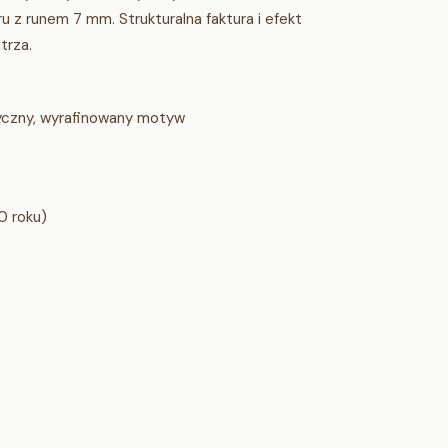
 z runem 7 mm. Strukturalna faktura i efekt
trza.
yczny, wyrafinowany motyw
0 roku)
 przecierany