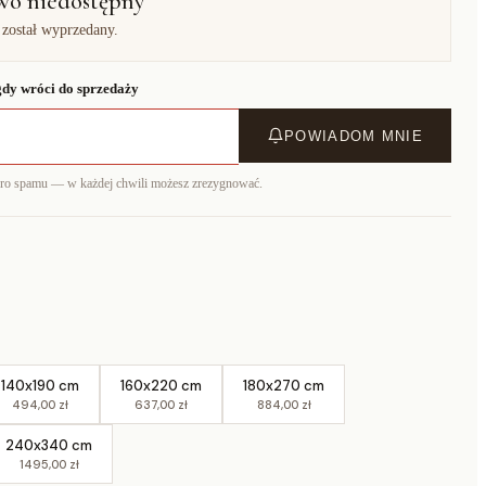
wo niedostępny
 został wyprzedany.
dy wróci do sprzedaży
POWIADOM MNIE
ero spamu — w każdej chwili możesz zrezygnować.
140x190 cm
160x220 cm
180x270 cm
494,00 zł
637,00 zł
884,00 zł
240x340 cm
1495,00 zł