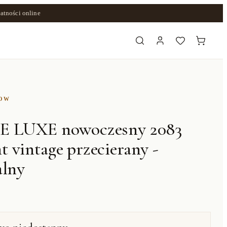
atności online
ZOW
E LUXE nowoczesny 2083
 vintage przecierany -
alny