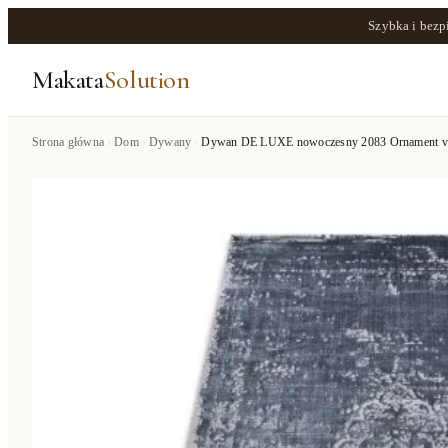
Szybka i bezp
Makata
Solution
Strona główna
Dom
Dywany
Dywan DE LUXE nowoczesny 2083 Ornament vinta