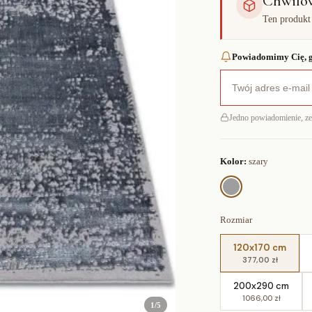
Chwilo
Ten produkt
Powiadomimy Cię, g
Jedno powiadomienie, z
Kolor:
szary
Rozmiar
120x170 cm
377,00 zł
200x290 cm
1066,00 zł
1
/
5