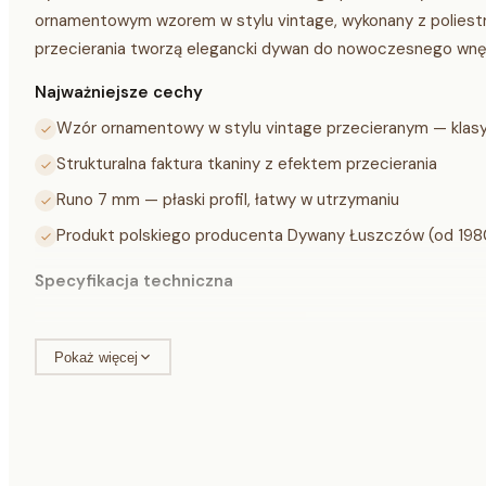
ornamentowym wzorem w stylu vintage, wykonany z poliestru
przecierania tworzą elegancki dywan do nowoczesnego wnę
Najważniejsze cechy
Wzór ornamentowy w stylu vintage przecieranym — klas
Strukturalna faktura tkaniny z efektem przecierania
Runo 7 mm — płaski profil, łatwy w utrzymaniu
Produkt polskiego producenta Dywany Łuszczów (od 198
Specyfikacja techniczna
Materiał
Poliester
Pokaż więcej
Wysokość runa
7 mm
Wzór
Ornament 2083, vintage