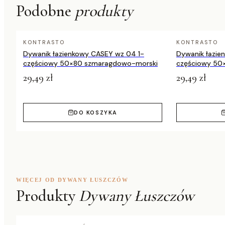
Ogrzewanie
dywan świetnie sprawdzi się również 
Podobne
produkty
podłogowe:
Uniwersalnym wyborem do każdego wn
Dywany z kolekcji DE LUXE doskonale wkomponują się w salonie
KONTRASTO
KONTRASTO
wprowadzając odrobinę luksusu i nowoczesności do każdego s
Dywanik łazienkowy CASEY wz 04 1-
Dywanik łazie
rustykalnego odnajdą w nim idealny dodatek, który zachwyci
częściowy 50×80 szmaragdowo-morski
częściowy 50
29,49 zł
29,49 zł
DO KOSZYKA
WIĘCEJ OD DYWANY ŁUSZCZÓW
Produkty
Dywany Łuszczów