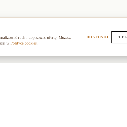
DOSTOSUJ
TYL
analizować ruch i dopasować ofertę. Możesz
ęcej w
Polityce cookies
.
POMOC
O SK