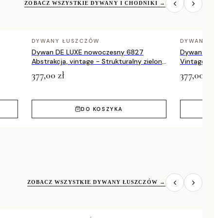
ZOBACZ WSZYSTKIE DYWANY I CHODNIKI
→
DYWANY ŁUSZCZÓW
DYWANY Ł
Dywan DE LUXE nowoczesny 6827
Dywan DE 
Abstrakcja, vintage - Strukturalny zielony
Vintage prz
/ szary
zielony / a
377,00 zł
377,00 zł
DO KOSZYKA
ZOBACZ WSZYSTKIE DYWANY ŁUSZCZÓW
→