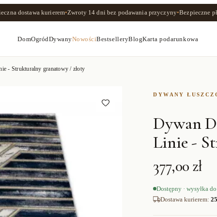
ieczna dostawa kurierem
•
Zwroty
14 dni
bez podawania przyczyny
•
Bezpieczne pł
Dom
Ogród
Dywany
Nowości
Bestsellery
Blog
Karta podarunkowa
- Strukturalny granatowy / złoty
DYWANY ŁUSZC
Dywan D
Linie - S
377,00 zł
Dostępny · wysyłka do
Dostawa kurierem
:
25