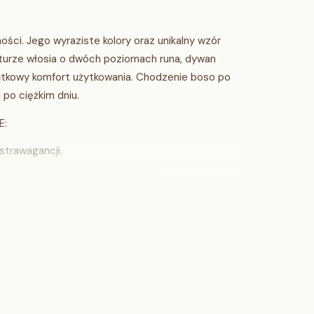
ści. Jego wyraziste kolory oraz unikalny wzór
ukturze włosia o dwóch poziomach runa, dywan
jątkowy komfort użytkowania. Chodzenie boso po
 po ciężkim dniu.
E:
strawagancji.
czenia mechaniczne i odgniatanie.
a, które wystarczy regularnie odkurzać, aby
ikatnie zmieniać odcień, a poliestrowe włókna w
co oznacza, że jest w pełni bezpieczny dla osób