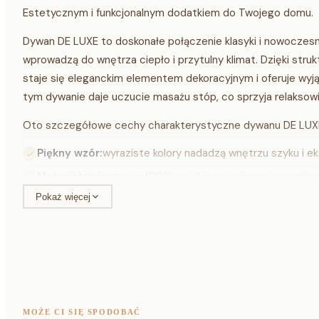
Estetycznym i funkcjonalnym dodatkiem do Twojego domu.
Dywan DE LUXE to doskonałe połączenie klasyki i nowoczesno
wprowadzą do wnętrza ciepło i przytulny klimat. Dzięki str
staje się eleganckim elementem dekoracyjnym i oferuje wy
tym dywanie daje uczucie masażu stóp, co sprzyja relaksowi
Oto szczegółowe cechy charakterystyczne dywanu DE LUX
Piękny wzór:
wyraziste kolory nadadzą wnętrzu szyku i ek
Materiał:
wykonany w 100% z poliestru, odporny na znisz
Pokaż więcej
Łatwość w utrzymaniu
włosie o dwóch poziomach run
czystości:
zachować nienaganny wygląd.
Efekt
przy odpowiednim oświetleniu kolor może del
połysku:
słońcu dają piękny blask.
Bezpieczeństwo:
produkt posiada certyfikat OEKO-TEX, 
z alergiami, dzieci oraz środowiska.
MOŻE CI SIĘ SPODOBAĆ