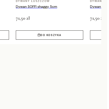
DYWANY ŁUSZCZÓW
DYWANY Ł
Dywan SOFFI shaggy 5cm
Dywan SOFF
71,50 zł
71,50 zł
DO KOSZYKA