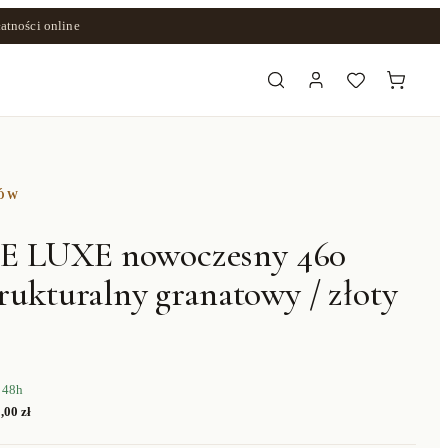
atności online
ZÓW
E LUXE nowoczesny 460
trukturalny granatowy / złoty
 48h
,00 zł