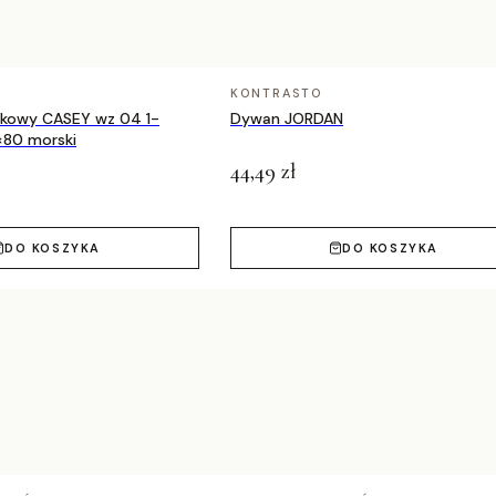
przy stosowaniu ogrzewania podłogowego.
ętrza.
, sypialni, garderobie, przedpokoju czy kuchni,
KONTRASTO
tylu. Miłośnicy stylu glamour i art deco czy
nkowy CASEY wz 04 1-
Dywan JORDAN
 swoich gospodarzy i gości.
×80 morski
44,49 zł
DO KOSZYKA
DO KOSZYKA