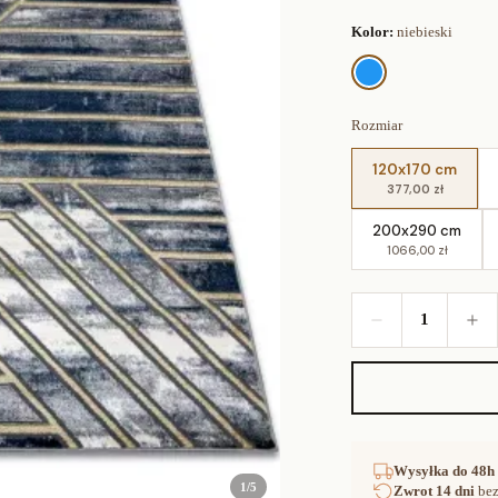
Kolor:
niebieski
Rozmiar
120x170 cm
377,00 zł
200x290 cm
1066,00 zł
1
Wysyłka
do 48h
1
/
5
Zwrot
14 dni
bez