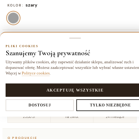
szary
KOLOR:
120x170 cm
ROZMIAR:
PLIKI COOKIES
Szanujemy Twoją prywatność
120x170 cm
140x190 cm
160x220
180x270
377,00 zł
494,00 zł
cm
cm
Używamy plików cookies, aby zapewnić działanie sklepu, analizować ruch i
637,00 zł
884,00 zł
dopasować ofertę. Możesz zaakceptować wszystkie lub wybrać własne ustawien
Więcej w
Polityce cookies
.
200x290
240x340
cm
cm
1066,00 zł
1495,00 zł
PLIKI COOKIES
AKCEPTUJĘ WSZYSTKIE
Ustawienia prywatności
DOSTOSUJ
TYLKO NIEZBĘDNE
Dostawa kurierem
14 dni
Gwarancja
25,00 zł
na zwrot
24 miesiące
Decydujesz, które dane zbieramy. Niezbędne pliki cookies są
O PRODUKCIE
wymagane do działania sklepu i koszyka. Resztę włączasz