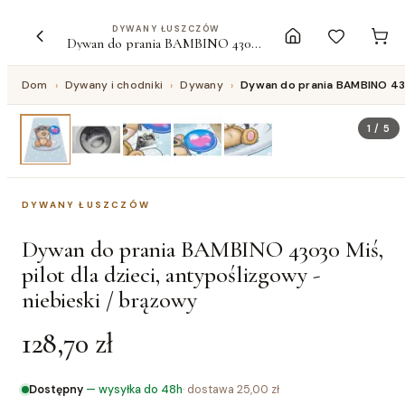
DYWANY ŁUSZCZÓW
Dywan do prania BAMBINO 43030 Miś, pilot dla dzieci, antypoślizgowy - niebieski / brązowy
Dom
›
Dywany i chodniki
›
Dywany
›
Dywan do prania BAMBINO 4303
1
/
5
DYWANY ŁUSZCZÓW
Dywan do prania BAMBINO 43030 Miś,
pilot dla dzieci, antypoślizgowy -
niebieski / brązowy
128,70 zł
Dostępny
—
wysyłka do 48h
· dostawa
25,00 zł