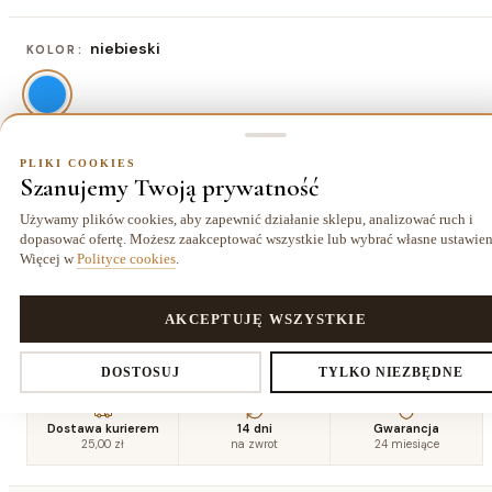
niebieski
KOLOR:
PLIKI COOKIES
80x150 cm
ROZMIAR:
Szanujemy Twoją prywatność
80x150 cm
120x170 cm
140x200
160x220
Używamy plików cookies, aby zapewnić działanie sklepu, analizować ruch i
128,70 zł
219,70 zł
cm
cm
dopasować ofertę. Możesz zaakceptować wszystkie lub wybrać własne ustawien
297,70 zł
364,00 zł
Więcej w
Polityce cookies
.
200x290
PLIKI COOKIES
AKCEPTUJĘ WSZYSTKIE
cm
622,70 zł
Ustawienia prywatności
DOSTOSUJ
TYLKO NIEZBĘDNE
Dostawa kurierem
14 dni
Gwarancja
25,00 zł
na zwrot
24 miesiące
Decydujesz, które dane zbieramy. Niezbędne pliki cookies są
wymagane do działania sklepu i koszyka. Resztę włączasz