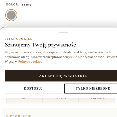
szary
KOLOR:
80x150 cm
ROZMIAR:
PLIKI COOKIES
Szanujemy Twoją prywatność
80x150 cm
120x170 cm
140x190 cm
160x220
234,00 zł
403,00 zł
526,50 zł
cm
Używamy plików cookies, aby zapewnić działanie sklepu, analizować ruch i
695,50 zł
dopasować ofertę. Możesz zaakceptować wszystkie lub wybrać własne ustawien
Więcej w
Polityce cookies
.
180x270
200x290
240x330
cm
cm
cm
962,00 zł
1144,00 zł
1566,50 zł
PLIKI COOKIES
AKCEPTUJĘ WSZYSTKIE
Ustawienia prywatności
DOSTOSUJ
TYLKO NIEZBĘDNE
Dostawa kurierem
14 dni
Gwarancja
25,00 zł
na zwrot
24 miesiące
Decydujesz, które dane zbieramy. Niezbędne pliki cookies są
O PRODUKCIE
wymagane do działania sklepu i koszyka. Resztę włączasz