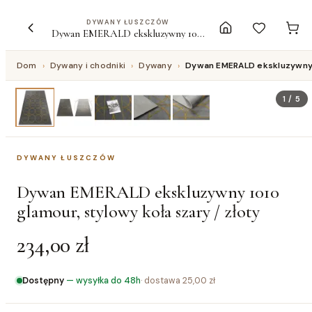
DYWANY ŁUSZCZÓW
Dywan EMERALD ekskluzywny 1010 glamour, stylowy koła szary / złoty
Dom
›
Dywany i chodniki
›
Dywany
›
Dywan EMERALD ekskluzywny 1
1
/
5
DYWANY ŁUSZCZÓW
Dywan EMERALD ekskluzywny 1010
glamour, stylowy koła szary / złoty
234,00 zł
Dostępny
—
wysyłka do 48h
· dostawa
25,00 zł