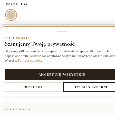
beż
KOLOR:
78x150 cm
ROZMIAR:
PLIKI COOKIES
Szanujemy Twoją prywatność
78x150 cm
118x170 cm
135x190 cm
155x220 cm
258,70 zł
453,70 zł
596,70 zł
778,70 zł
Używamy plików cookies, aby zapewnić działanie sklepu, analizować ruch i
dopasować ofertę. Możesz zaakceptować wszystkie lub wybrać własne ustawien
175x270
195x290
Więcej w
Polityce cookies
.
cm
cm
1077,70 zł
1285,70 zł
PLIKI COOKIES
AKCEPTUJĘ WSZYSTKIE
Ustawienia prywatności
DOSTOSUJ
TYLKO NIEZBĘDNE
Dostawa kurierem
14 dni
Gwarancja
25,00 zł
na zwrot
24 miesiące
Decydujesz, które dane zbieramy. Niezbędne pliki cookies są
O PRODUKCIE
wymagane do działania sklepu i koszyka. Resztę włączasz