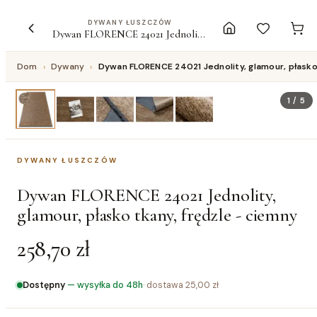
DYWANY ŁUSZCZÓW
Dywan FLORENCE 24021 Jednolity, glamour, płasko tkany, frędzle - ciemny
Dom
›
Dywany
›
Dywan FLORENCE 24021 Jednolity, glamour, płasko 
1
/
5
DYWANY ŁUSZCZÓW
Dywan FLORENCE 24021 Jednolity,
glamour, płasko tkany, frędzle - ciemny
258,70 zł
Dostępny
—
wysyłka do 48h
· dostawa
25,00 zł