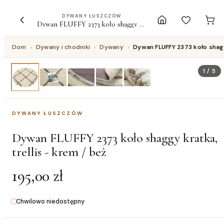
DYWANY ŁUSZCZÓW
Dywan FLUFFY 2373 koło shaggy kratka, trellis - krem / beż
Dom
›
Dywany i chodniki
›
Dywany
›
Dywan FLUFFY 2373 koło shaggy
1
/
5
DYWANY ŁUSZCZÓW
Dywan FLUFFY 2373 koło shaggy kratka,
trellis - krem / beż
195,00 zł
Chwilowo niedostępny