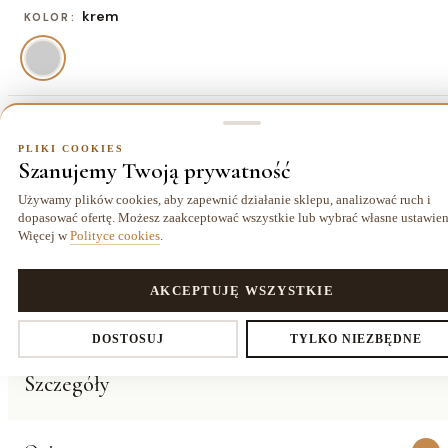
krem
KOLOR:
koło 120 cm
ROZMIAR:
PLIKI COOKIES
Szanujemy Twoją prywatność
koło 120 cm
koło 160 cm
195,00 zł
429,00 zł
Używamy plików cookies, aby zapewnić działanie sklepu, analizować ruch i
dopasować ofertę. Możesz zaakceptować wszystkie lub wybrać własne ustawien
Więcej w
Polityce cookies
.
Dostawa kurierem
14 dni
Gwarancja
25,00 zł
na zwrot
24 miesiące
PLIKI COOKIES
AKCEPTUJĘ WSZYSTKIE
Ustawienia prywatności
DOSTOSUJ
TYLKO NIEZBĘDNE
O PRODUKCIE
Szczegóły
Decydujesz, które dane zbieramy. Niezbędne pliki cookies są
wymagane do działania sklepu i koszyka. Resztę włączasz