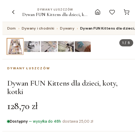
DYWANY ŁUSZCZÓW
Dywan FUN Kittens dla dzieci, koty, kotki
Dom
›
Dywany i chodniki
›
Dywany
›
Dywan FUN Kittens dla dzieci,
1
/
5
DYWANY ŁUSZCZÓW
Dywan FUN Kittens dla dzieci, koty,
kotki
128,70 zł
Dostępny
—
wysyłka do 48h
· dostawa
25,00 zł