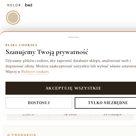
beż
KOLOR:
80x150 cm
ROZMIAR:
PLIKI COOKIES
Szanujemy Twoją prywatność
80x150 cm
120x170 cm
140x190 cm
160x220
128,70 zł
227,50 zł
292,50 zł
cm
Używamy plików cookies, aby zapewnić działanie sklepu, analizować ruch i
388,70 zł
dopasować ofertę. Możesz zaakceptować wszystkie lub wybrać własne ustawien
Więcej w
Polityce cookies
.
180x270
200x290
240x330
280x370
cm
cm
cm
cm
539,50 zł
648,70 zł
869,70 zł
1142,70 zł
PLIKI COOKIES
AKCEPTUJĘ WSZYSTKIE
Ustawienia prywatności
DOSTOSUJ
TYLKO NIEZBĘDNE
Dostawa kurierem
14 dni
Gwarancja
25,00 zł
na zwrot
24 miesiące
Decydujesz, które dane zbieramy. Niezbędne pliki cookies są
O PRODUKCIE
wymagane do działania sklepu i koszyka. Resztę włączasz