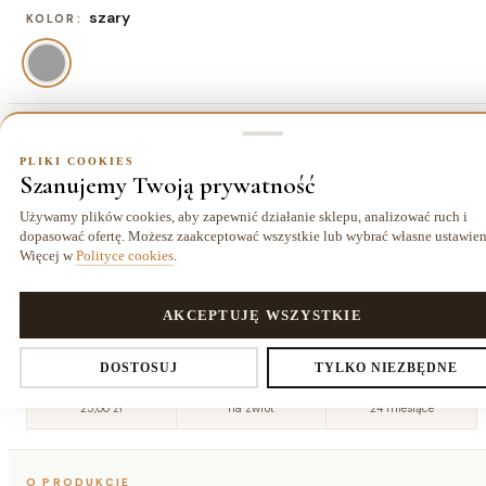
szary
KOLOR:
80x150 cm
ROZMIAR:
PLIKI COOKIES
Szanujemy Twoją prywatność
80x150 cm
120x170 cm
140x190 cm
160x220
167,70 zł
284,70 zł
362,70 zł
cm
Używamy plików cookies, aby zapewnić działanie sklepu, analizować ruch i
479,70 zł
dopasować ofertę. Możesz zaakceptować wszystkie lub wybrać własne ustawien
Więcej w
Polityce cookies
.
200x290
240x330
cm
cm
791,70 zł
1090,70 zł
PLIKI COOKIES
AKCEPTUJĘ WSZYSTKIE
Ustawienia prywatności
DOSTOSUJ
TYLKO NIEZBĘDNE
Dostawa kurierem
14 dni
Gwarancja
25,00 zł
na zwrot
24 miesiące
Decydujesz, które dane zbieramy. Niezbędne pliki cookies są
O PRODUKCIE
wymagane do działania sklepu i koszyka. Resztę włączasz