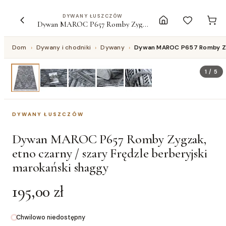
DYWANY ŁUSZCZÓW
Dywan MAROC P657 Romby Zygzak, etno czarny / szary Frędzle berberyjski marokański shaggy
Dom
›
Dywany i chodniki
›
Dywany
›
Dywan MAROC P657 Romby Zygz
1
/
5
DYWANY ŁUSZCZÓW
Dywan MAROC P657 Romby Zygzak,
etno czarny / szary Frędzle berberyjski
marokański shaggy
195,00 zł
Chwilowo niedostępny