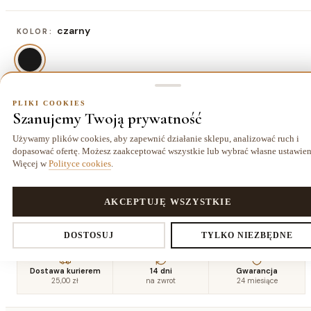
czarny
KOLOR:
PLIKI COOKIES
80x150 cm
ROZMIAR:
Szanujemy Twoją prywatność
80x150 cm
120x170 cm
140x190 cm
160x220
Używamy plików cookies, aby zapewnić działanie sklepu, analizować ruch i
195,00 zł
325,00 zł
429,00 zł
cm
dopasować ofertę. Możesz zaakceptować wszystkie lub wybrać własne ustawien
565,50 zł
Więcej w
Polityce cookies
.
180x270
200x290
PLIKI COOKIES
AKCEPTUJĘ WSZYSTKIE
cm
cm
780,00 zł
929,50 zł
Ustawienia prywatności
DOSTOSUJ
TYLKO NIEZBĘDNE
Dostawa kurierem
14 dni
Gwarancja
25,00 zł
na zwrot
24 miesiące
Decydujesz, które dane zbieramy. Niezbędne pliki cookies są
wymagane do działania sklepu i koszyka. Resztę włączasz