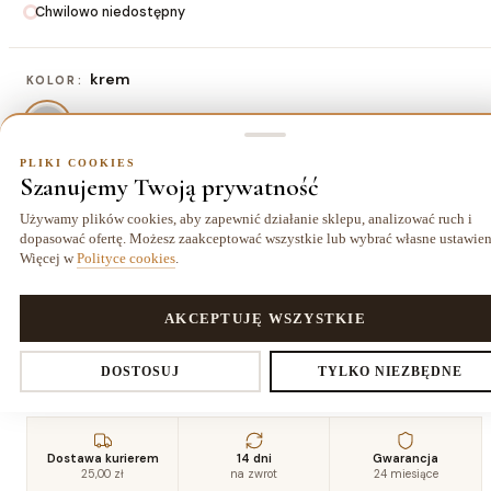
Chwilowo niedostępny
krem
KOLOR:
PLIKI COOKIES
Szanujemy Twoją prywatność
80x150 cm
ROZMIAR:
Używamy plików cookies, aby zapewnić działanie sklepu, analizować ruch i
dopasować ofertę. Możesz zaakceptować wszystkie lub wybrać własne ustawien
80x150 cm
120x170 cm
140x190 cm
160x220
Więcej w
Polityce cookies
.
247,00 zł
429,00 zł
546,00 zł
cm
728,00 zł
PLIKI COOKIES
AKCEPTUJĘ WSZYSTKIE
180x270
200x290
240x330
cm
cm
cm
Ustawienia prywatności
1001,00 zł
1196,00 zł
1638,00 zł
DOSTOSUJ
TYLKO NIEZBĘDNE
Dostawa kurierem
14 dni
Gwarancja
Decydujesz, które dane zbieramy. Niezbędne pliki cookies są
25,00 zł
na zwrot
24 miesiące
wymagane do działania sklepu i koszyka. Resztę włączasz