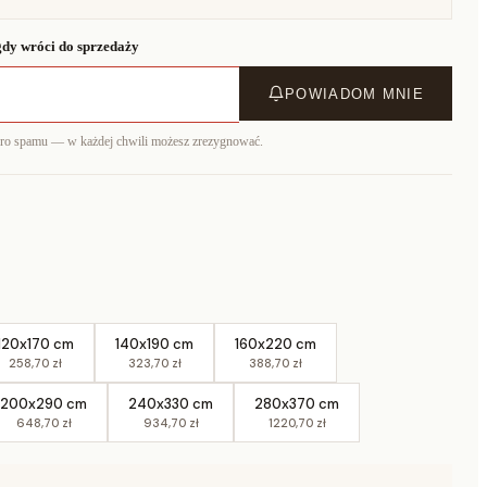
dy wróci do sprzedaży
POWIADOM MNIE
ero spamu — w każdej chwili możesz zrezygnować.
120x170 cm
140x190 cm
160x220 cm
258,70 zł
323,70 zł
388,70 zł
200x290 cm
240x330 cm
280x370 cm
648,70 zł
934,70 zł
1220,70 zł