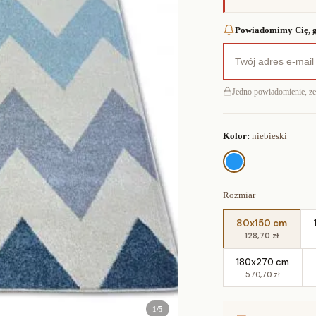
Powiadomimy Cię, g
Jedno powiadomienie, z
Kolor:
niebieski
Rozmiar
80x150 cm
128,70 zł
180x270 cm
570,70 zł
1
/
5