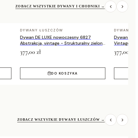
ZOBACZ WSZYSTKIE DYWANY I CHODNIKI
→
DYWANY ŁUSZCZÓW
DYWANY Ł
Dywan DE LUXE nowoczesny 6827
Dywan DE 
Abstrakcja, vintage - Strukturalny zielony
Vintage prz
/ szary
zielony / a
377,00 zł
377,00 zł
DO KOSZYKA
ZOBACZ WSZYSTKIE DYWANY ŁUSZCZÓW
→