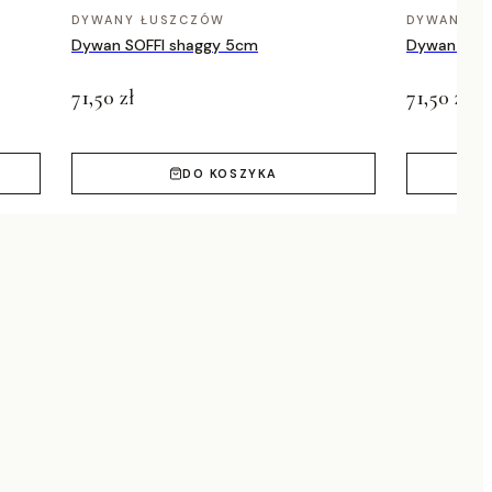
DYWANY ŁUSZCZÓW
DYWANY Ł
Dywan SOFFI shaggy 5cm
Dywan SOFF
71,50 zł
71,50 zł
DO KOSZYKA