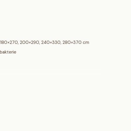
0, 180×270, 200×290, 240×330, 280×370 cm
bakterie
at set frise