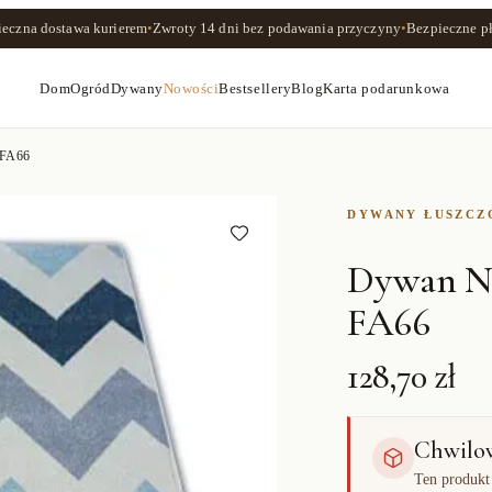
ieczna dostawa kurierem
•
Zwroty
14 dni
bez podawania przyczyny
•
Bezpieczne pł
Dom
Ogród
Dywany
Nowości
Bestsellery
Blog
Karta podarunkowa
 FA66
DYWANY ŁUSZC
Dywan N
FA66
128,70 zł
Chwilo
Ten produkt