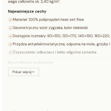
waga całkowita ok. 2,40 kg/m².
Najważniejsze cechy
Materiał: 100% polipropylen heat set frise
Geometryczny wzór zygzaka, kolor niebieski
Dostępne rozmiary: 80×150, 120×170, 140×190, 160×22
Przędza antyelektrostatyczna, odporna na mole, grzyby i 
Czyszczenie: odkurzacz i lekko wilgotna szmatka
Specyfikacja techniczna
Pokaż więcej
Materiał
100% polipropylen he
Kolor
niebieski
Wysokość runa
ok. 13 mm
Waga całkowita
ok. 2,40 kg/m²