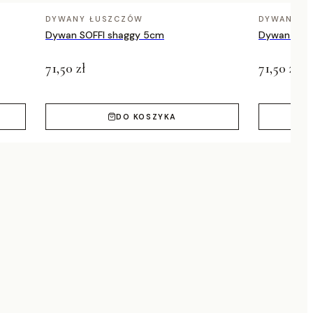
DYWANY ŁUSZCZÓW
DYWANY Ł
Dywan SOFFI shaggy 5cm
Dywan SOFF
71,50 zł
71,50 zł
DO KOSZYKA