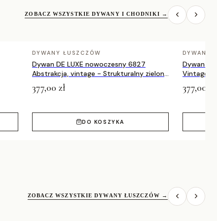
ZOBACZ WSZYSTKIE DYWANY I CHODNIKI
→
DYWANY ŁUSZCZÓW
DYWANY Ł
Dywan DE LUXE nowoczesny 6827
Dywan DE 
Abstrakcja, vintage - Strukturalny zielony
Vintage prz
/ szary
zielony / a
377,00 zł
377,00 zł
DO KOSZYKA
ZOBACZ WSZYSTKIE DYWANY ŁUSZCZÓW
→