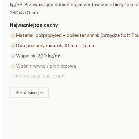
kg/m². Przeważający odcień brązu zestawiony z bielą i cze
280×370 cm.
Najważniejsze cechy
Materiał: polipropylen + poliester shrink (przędza Soft To
Dwa poziomy runa: ok. 10 mm i 15 mm
Waga: ok. 2,20 kg/m²
Wzór: drewno / pień drzewa
Kolory: brąz, biel, czerń
Rozmiary: od 80×150 do 280×370 cm (dostępna wersja o
Pokaż więcej
Specyfikacja techniczna
Materiał
polipropylen + polieste
Wysokość runa
ok. 10 mm i 15 mm (dw