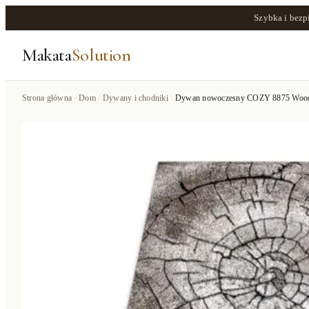
Szybka i bezp
Makata
Solution
Strona główna
Dom
Dywany i chodniki
Dywan nowoczesny COZY 8875 Wood, p