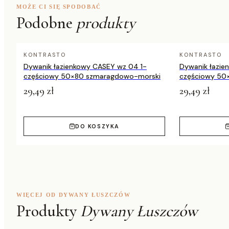
Waga
ok. 2,20 kg/m²
MOŻE CI SIĘ SPODOBAĆ
Podobne
produkty
Kolor
brązowy
Dostępne rozmiary
80×150 do 280×370 c
KONTRASTO
KONTRASTO
Dywanik łazienkowy CASEY wz 04 1-
Dywanik łazie
częściowy 50×80 szmaragdowo-morski
częściowy 50
29,49 zł
29,49 zł
DO KOSZYKA
WIĘCEJ OD DYWANY ŁUSZCZÓW
Produkty
Dywany Łuszczów