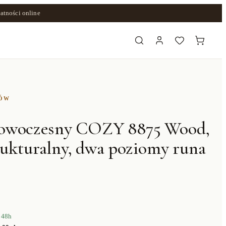
atności online
ZÓW
owoczesny COZY 8875 Wood,
rukturalny, dwa poziomy runa
 48h