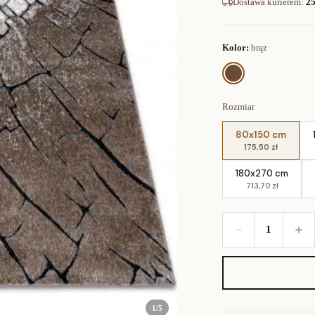
Dostawa kurierem
:
25
Kolor:
brąz
Rozmiar
80x150 cm
175,50 zł
180x270 cm
713,70 zł
1
1
/
5