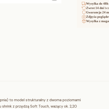
Wysyłka
do 48h
Zwrot
14 dni
bez
Gwarancja
24 m
Zdjęcia poglądo
Wysyłka z maga
ia) to model strukturalny z dwoma poziomami
ru shrink z przędzą Soft Touch, ważący ok. 2,20