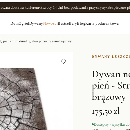
ieczna dostawa kurierem
•
Zwroty
14 dni
bez podawania przyczyny
•
Bezpieczne pł
Dom
Ogród
Dywany
Nowości
Bestsellery
Blog
Karta podarunkowa
ień - Strukturalny, dwa poziomy runa brązowy
DYWANY ŁUSZC
Dywan n
pień - St
brązowy
175,50 zł
Dostępny · wysyłka do