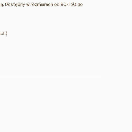
rnią. Dostępny w rozmiarach od 80×150 do
uch)
krągła)
r shrink (Soft Touch)
a poziomy)