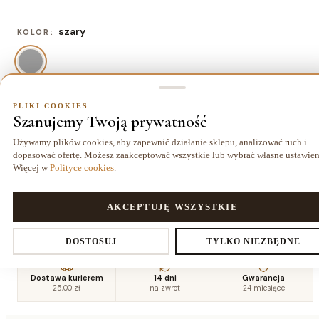
szary
KOLOR:
PLIKI COOKIES
80x150 cm
ROZMIAR:
Szanujemy Twoją prywatność
80x150 cm
120x170 cm
140x190 cm
160x220
Używamy plików cookies, aby zapewnić działanie sklepu, analizować ruch i
175,50 zł
297,70 zł
388,70 zł
cm
dopasować ofertę. Możesz zaakceptować wszystkie lub wybrać własne ustawien
518,70 zł
Więcej w
Polityce cookies
.
180x270
200x290
240x330
280x370
PLIKI COOKIES
AKCEPTUJĘ WSZYSTKIE
cm
cm
cm
cm
713,70 zł
856,70 zł
1168,70 zł
1532,70 zł
Ustawienia prywatności
DOSTOSUJ
TYLKO NIEZBĘDNE
Dostawa kurierem
14 dni
Gwarancja
25,00 zł
na zwrot
24 miesiące
Decydujesz, które dane zbieramy. Niezbędne pliki cookies są
wymagane do działania sklepu i koszyka. Resztę włączasz