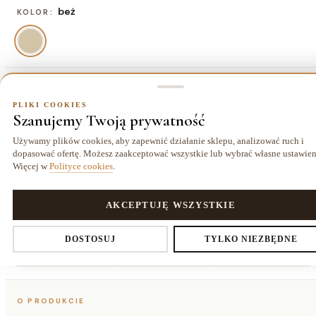
beż
KOLOR:
80x250 cm
ROZMIAR:
PLIKI COOKIES
Szanujemy Twoją prywatność
80x250 cm
80x150 cm
120x170 cm
140x190 cm
299,00 zł
182,00 zł
299,00 zł
390,00 zł
Używamy plików cookies, aby zapewnić działanie sklepu, analizować ruch i
dopasować ofertę. Możesz zaakceptować wszystkie lub wybrać własne ustawien
160x220
180x270
200x290
Więcej w
Polityce cookies
.
cm
cm
cm
520,00 zł
728,00 zł
858,00 zł
PLIKI COOKIES
AKCEPTUJĘ WSZYSTKIE
Ustawienia prywatności
DOSTOSUJ
TYLKO NIEZBĘDNE
Dostawa kurierem
14 dni
Gwarancja
25,00 zł
na zwrot
24 miesiące
Decydujesz, które dane zbieramy. Niezbędne pliki cookies są
O PRODUKCIE
wymagane do działania sklepu i koszyka. Resztę włączasz