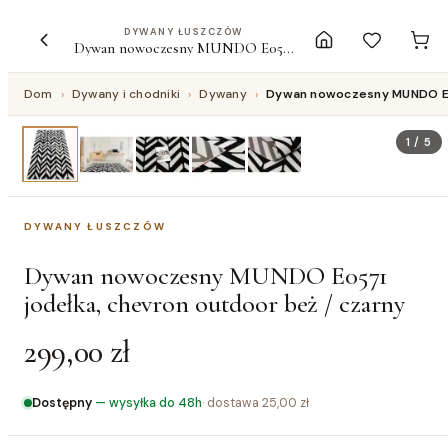
DYWANY ŁUSZCZÓW
Dywan nowoczesny MUNDO E0571 jodełka, chevron outdoor beż / czarny
Dom
›
Dywany i chodniki
›
Dywany
›
Dywan nowoczesny MUNDO E05
1
/
5
DYWANY ŁUSZCZÓW
Dywan nowoczesny MUNDO E0571
jodełka, chevron outdoor beż / czarny
299,00 zł
Dostępny
—
wysyłka do 48h
· dostawa
25,00 zł