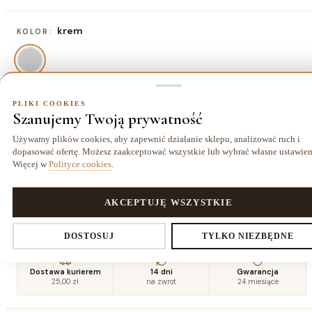
krem
KOLOR:
PLIKI COOKIES
80x150 cm
ROZMIAR:
Szanujemy Twoją prywatność
80x150 cm
120x170 cm
140x190 cm
160x220
Używamy plików cookies, aby zapewnić działanie sklepu, analizować ruch i
115,70 zł
193,70 zł
258,70 zł
cm
dopasować ofertę. Możesz zaakceptować wszystkie lub wybrać własne ustawien
336,70 zł
Więcej w
Polityce cookies
.
180x270
200x290
240x330
280x370
PLIKI COOKIES
AKCEPTUJĘ WSZYSTKIE
cm
cm
cm
cm
466,70 zł
557,70 zł
752,70 zł
986,70 zł
Ustawienia prywatności
DOSTOSUJ
TYLKO NIEZBĘDNE
Dostawa kurierem
14 dni
Gwarancja
25,00 zł
na zwrot
24 miesiące
Decydujesz, które dane zbieramy. Niezbędne pliki cookies są
wymagane do działania sklepu i koszyka. Resztę włączasz