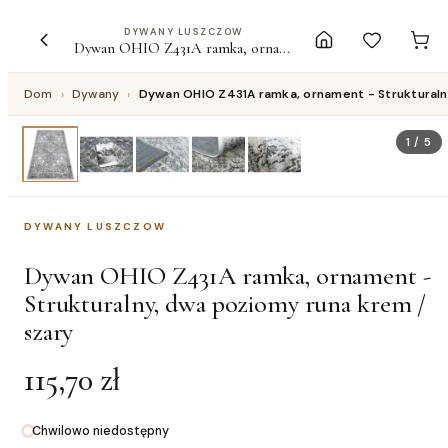
DYWANY LUSZCZOW
Dywan OHIO Z431A ramka, ornament - Strukturalny, dwa poziomy runa krem / szary
Dom
›
Dywany
›
Dywan OHIO Z431A ramka, ornament - Strukturaln
1
/
5
DYWANY LUSZCZOW
Dywan OHIO Z431A ramka, ornament -
Strukturalny, dwa poziomy runa krem /
szary
115,70 zł
Chwilowo niedostępny