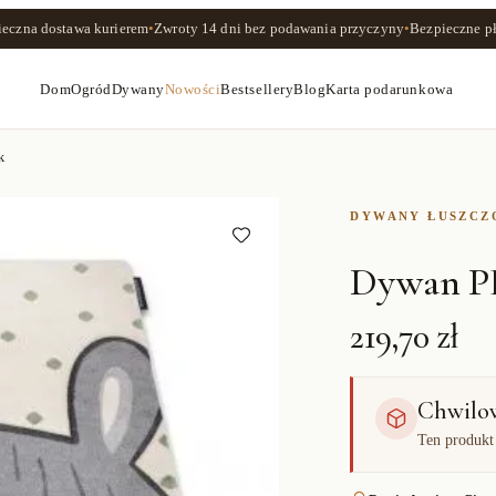
ieczna dostawa kurierem
•
Zwroty
14 dni
bez podawania przyczyny
•
Bezpieczne pł
Dom
Ogród
Dywany
Nowości
Bestsellery
Blog
Karta podarunkowa
k
DYWANY ŁUSZC
Dywan P
219,70 zł
Chwilo
Ten produkt