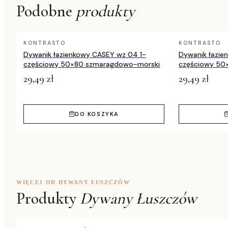
Podobne
produkty
Dostępne rozmiary
80x150 cm, 120x170 cm, 140x190 cm, 
Zastosowanie
wewnątrz i na zewnątrz (outdoor)
KONTRASTO
KONTRASTO
Dywanik łazienkowy CASEY wz 04 1-
Dywanik łazie
częściowy 50×80 szmaragdowo-morski
częściowy 50
29,49 zł
29,49 zł
DO KOSZYKA
WIĘCEJ OD DYWANY ŁUSZCZÓW
Produkty
Dywany Łuszczów