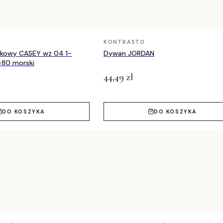
160x220 cm, 180x270 cm, 200x290 cm, 240x330 cm
KONTRASTO
nkowy CASEY wz 04 1-
Dywan JORDAN
×80 morski
44,49 zł
DO KOSZYKA
DO KOSZYKA