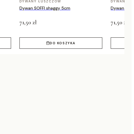
DYWANY ŁUSZCZÓW
DYWANY Ł
Dywan SOFFI shaggy 5cm
Dywan SOFF
71,50 zł
71,50 zł
DO KOSZYKA