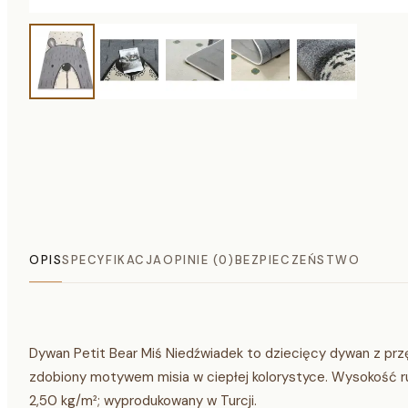
OPIS
SPECYFIKACJA
OPINIE (0)
BEZPIECZEŃSTWO
Dywan Petit Bear Miś Niedźwiadek to dziecięcy dywan z przęd
zdobiony motywem misia w ciepłej kolorystyce. Wysokość r
2,50 kg/m²; wyprodukowany w Turcji.