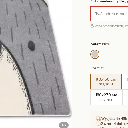
Powiadomimy Cię, g
Jedno powiadomienie, z
Kolor:
krem
Rozmiar
80x150 cm
219,70 zł
180x270 cm
882,70 zł
Wysyłka
do 48h
Zwrot
14 dni
bez
1
/
5