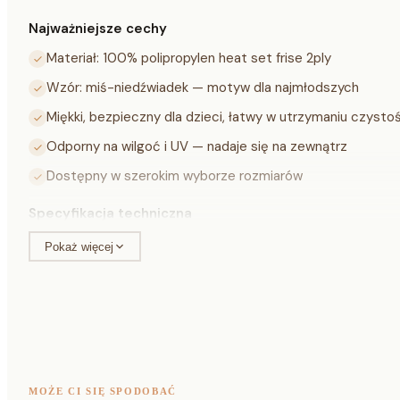
Najważniejsze cechy
Materiał: 100% polipropylen heat set frise 2ply
Wzór: miś-niedźwiadek — motyw dla najmłodszych
Miękki, bezpieczny dla dzieci, łatwy w utrzymaniu czysto
Odporny na wilgoć i UV — nadaje się na zewnątrz
Dostępny w szerokim wyborze rozmiarów
Specyfikacja techniczna
Pokaż więcej
Materiał
100% polipropylen heat set frise 2ply
Wysokość runa
ok. 13 mm
Waga
ok. 2,50 kg/m²
Kraj produkcji
Turcja
MOŻE CI SIĘ SPODOBAĆ