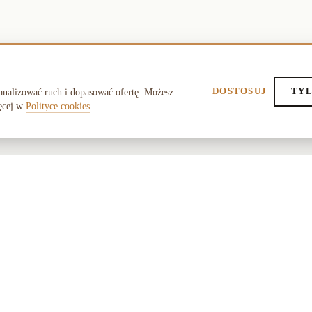
DOSTOSUJ
TYL
analizować ruch i dopasować ofertę. Możesz
ęcej w
Polityce cookies
.
POMOC
O SK