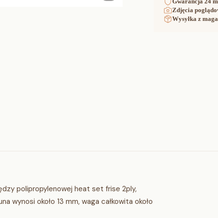
Gwarancja
24 m
Zdjęcia poglądo
Wysyłka z maga
zy polipropylenowej heat set frise 2ply,
una wynosi około 13 mm, waga całkowita około