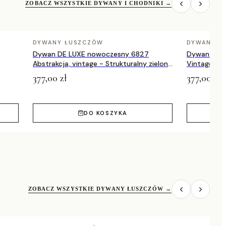
ZOBACZ WSZYSTKIE DYWANY I CHODNIKI
→
DYWANY ŁUSZCZÓW
DYWANY Ł
Dywan DE LUXE nowoczesny 6827
Dywan DE 
Abstrakcja, vintage - Strukturalny zielony
Vintage prz
/ szary
zielony / a
377,00 zł
377,00 zł
DO KOSZYKA
ZOBACZ WSZYSTKIE DYWANY ŁUSZCZÓW
→