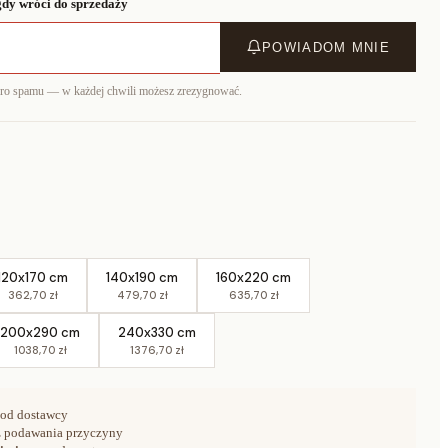
dy wróci do sprzedaży
POWIADOM MNIE
ero spamu — w każdej chwili możesz zrezygnować.
120x170 cm
140x190 cm
160x220 cm
362,70 zł
479,70 zł
635,70 zł
200x290 cm
240x330 cm
1038,70 zł
1376,70 zł
od dostawcy
 podawania przyczyny