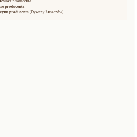
iesiące
producenta
we producenta
zynu producenta
(Dywany Łuszczów)