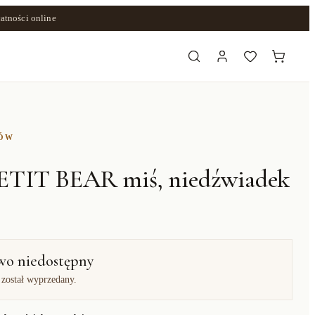
atności online
ZÓW
ETIT BEAR miś, niedźwiadek
wo niedostępny
 został wyprzedany.