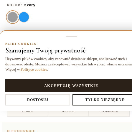
szary
KOLOR:
120x170 cm
ROZMIAR:
PLIKI COOKIES
Szanujemy Twoją prywatność
120x170 cm
140x190 cm
160x220
180x270
362,70 zł
479,70 zł
cm
cm
Używamy plików cookies, aby zapewnić działanie sklepu, analizować ruch i
635,70 zł
882,70 zł
dopasować ofertę. Możesz zaakceptować wszystkie lub wybrać własne ustawien
Więcej w
Polityce cookies
.
200x290
cm
1038,70 zł
PLIKI COOKIES
AKCEPTUJĘ WSZYSTKIE
Ustawienia prywatności
DOSTOSUJ
TYLKO NIEZBĘDNE
Dostawa kurierem
14 dni
Gwarancja
25,00 zł
na zwrot
24 miesiące
Decydujesz, które dane zbieramy. Niezbędne pliki cookies są
O PRODUKCIE
wymagane do działania sklepu i koszyka. Resztę włączasz