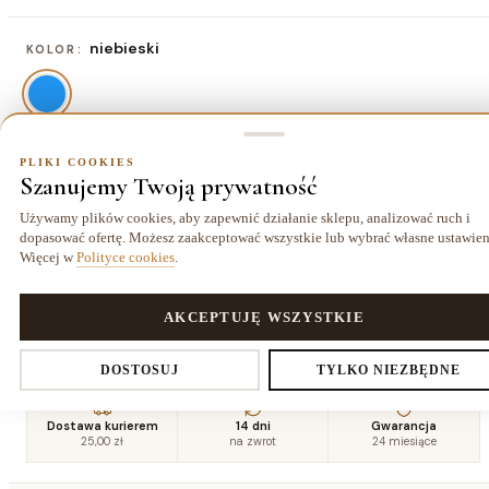
niebieski
KOLOR:
PLIKI COOKIES
80x150 cm
ROZMIAR:
Szanujemy Twoją prywatność
80x150 cm
120x170 cm
140x190 cm
160x220
Używamy plików cookies, aby zapewnić działanie sklepu, analizować ruch i
188,50 zł
325,00 zł
422,50 zł
cm
dopasować ofertę. Możesz zaakceptować wszystkie lub wybrać własne ustawien
559,00 zł
Więcej w
Polityce cookies
.
180x270
200x290
240x330
280x370
PLIKI COOKIES
AKCEPTUJĘ WSZYSTKIE
cm
cm
cm
cm
773,50 zł
923,00 zł
1261,00 zł
1644,50 zł
Ustawienia prywatności
DOSTOSUJ
TYLKO NIEZBĘDNE
Dostawa kurierem
14 dni
Gwarancja
25,00 zł
na zwrot
24 miesiące
Decydujesz, które dane zbieramy. Niezbędne pliki cookies są
wymagane do działania sklepu i koszyka. Resztę włączasz