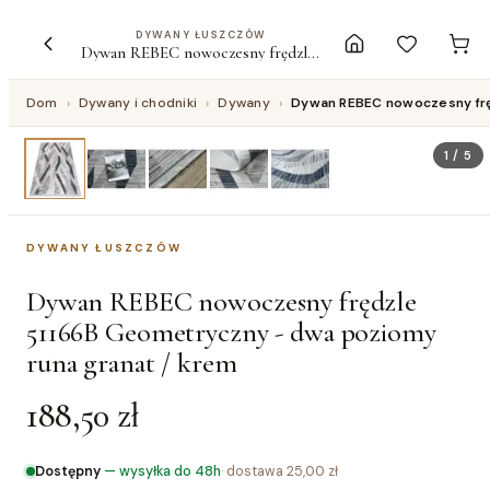
DYWANY ŁUSZCZÓW
Dywan REBEC nowoczesny frędzle 51166B Geometryczny - dwa poziomy runa granat / krem
Dom
›
Dywany i chodniki
›
Dywany
›
Dywan REBEC nowoczesny frę
1
/
5
DYWANY ŁUSZCZÓW
Dywan REBEC nowoczesny frędzle
51166B Geometryczny - dwa poziomy
runa granat / krem
188,50 zł
Dostępny
—
wysyłka do 48h
· dostawa
25,00 zł