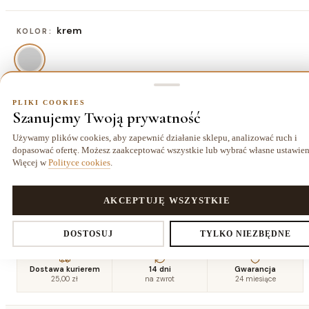
krem
KOLOR:
PLIKI COOKIES
80x150 cm
ROZMIAR:
Szanujemy Twoją prywatność
80x150 cm
120x170 cm
140x190 cm
160x220
Używamy plików cookies, aby zapewnić działanie sklepu, analizować ruch i
188,50 zł
325,00 zł
422,50 zł
cm
dopasować ofertę. Możesz zaakceptować wszystkie lub wybrać własne ustawien
559,00 zł
Więcej w
Polityce cookies
.
180x270
200x290
240x330
280x370
PLIKI COOKIES
AKCEPTUJĘ WSZYSTKIE
cm
cm
cm
cm
773,50 zł
923,00 zł
1261,00 zł
1644,50 zł
Ustawienia prywatności
DOSTOSUJ
TYLKO NIEZBĘDNE
Dostawa kurierem
14 dni
Gwarancja
25,00 zł
na zwrot
24 miesiące
Decydujesz, które dane zbieramy. Niezbędne pliki cookies są
wymagane do działania sklepu i koszyka. Resztę włączasz