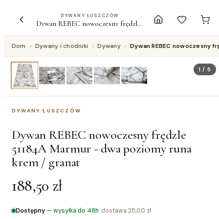
DYWANY ŁUSZCZÓW
Dywan REBEC nowoczesny frędzle 51184A Marmur - dwa poziomy runa krem / granat
Dom
›
Dywany i chodniki
›
Dywany
›
Dywan REBEC nowoczesny frę
1
/
5
DYWANY ŁUSZCZÓW
Dywan REBEC nowoczesny frędzle
51184A Marmur - dwa poziomy runa
krem / granat
188,50 zł
Dostępny
—
wysyłka do 48h
· dostawa
25,00 zł