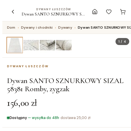
DYWANY ŁUSZCZÓW
Dywan SANTO SZNURKOWY SIZAL 58381 Romby, zygzak
Dom
›
Dywany i chodniki
›
Dywany
›
Dywan SANTO SZNURKOWY SIZ
1
/
4
DYWANY ŁUSZCZÓW
Dywan SANTO SZNURKOWY SIZAL
58381 Romby, zygzak
156,00 zł
Dostępny
—
wysyłka do 48h
· dostawa
25,00 zł