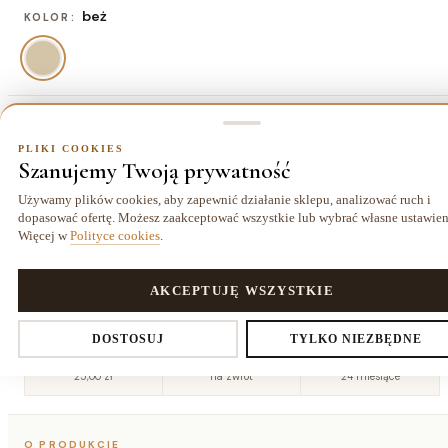
beż
KOLOR:
80x150 cm
ROZMIAR:
PLIKI COOKIES
Szanujemy Twoją prywatność
80x150 cm
120x170 cm
140x190 cm
160x220
156,00 zł
260,00 zł
338,00 zł
cm
Używamy plików cookies, aby zapewnić działanie sklepu, analizować ruch i
455,00 zł
dopasować ofertę. Możesz zaakceptować wszystkie lub wybrać własne ustawien
Więcej w
Polityce cookies
.
180x270
200x290
cm
cm
624,00 zł
754,00 zł
PLIKI COOKIES
AKCEPTUJĘ WSZYSTKIE
Ustawienia prywatności
DOSTOSUJ
TYLKO NIEZBĘDNE
Dostawa kurierem
14 dni
Gwarancja
25,00 zł
na zwrot
24 miesiące
Decydujesz, które dane zbieramy. Niezbędne pliki cookies są
O PRODUKCIE
wymagane do działania sklepu i koszyka. Resztę włączasz