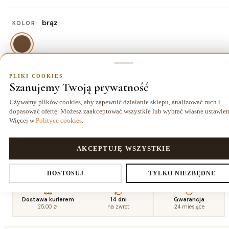
brąz
KOLOR:
PLIKI COOKIES
80x150 cm
ROZMIAR:
Szanujemy Twoją prywatność
80x150 cm
120x170 cm
140x190 cm
160x220
Używamy plików cookies, aby zapewnić działanie sklepu, analizować ruch i
258,70 zł
453,70 zł
596,70 zł
cm
dopasować ofertę. Możesz zaakceptować wszystkie lub wybrać własne ustawien
778,70 zł
Więcej w
Polityce cookies
.
180x270
200x290
240x330
PLIKI COOKIES
AKCEPTUJĘ WSZYSTKIE
cm
cm
cm
1077,70 zł
1285,70 zł
1753,70 zł
Ustawienia prywatności
DOSTOSUJ
TYLKO NIEZBĘDNE
Dostawa kurierem
14 dni
Gwarancja
25,00 zł
na zwrot
24 miesiące
Decydujesz, które dane zbieramy. Niezbędne pliki cookies są
wymagane do działania sklepu i koszyka. Resztę włączasz