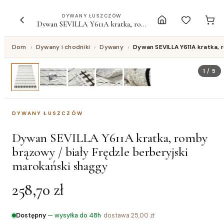
DYWANY ŁUSZCZÓW
Dywan SEVILLA Y611A kratka, romby brązowy / biały Frędzle berberyjski marokański shaggy
Dom
›
Dywany i chodniki
›
Dywany
›
Dywan SEVILLA Y611A kratka, 
1
/
5
DYWANY ŁUSZCZÓW
Dywan SEVILLA Y611A kratka, romby
brązowy / biały Frędzle berberyjski
marokański shaggy
258,70 zł
Dostępny
—
wysyłka do 48h
· dostawa
25,00 zł