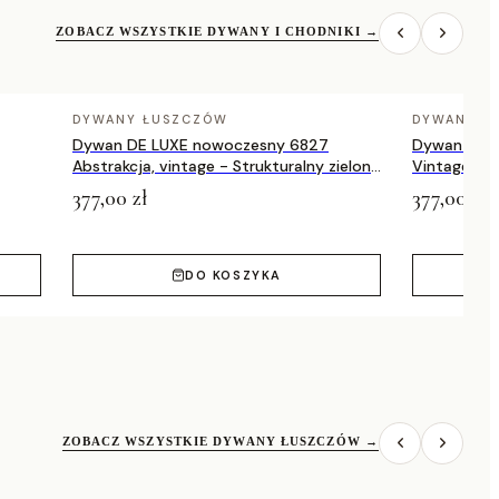
ZOBACZ WSZYSTKIE DYWANY I CHODNIKI
→
DYWANY ŁUSZCZÓW
DYWANY Ł
Dywan DE LUXE nowoczesny 6827
Dywan DE 
Abstrakcja, vintage - Strukturalny zielony
Vintage prz
/ szary
zielony / a
377,00 zł
377,00 zł
DO KOSZYKA
ZOBACZ WSZYSTKIE DYWANY ŁUSZCZÓW
→