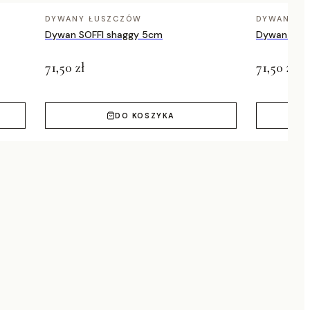
DYWANY ŁUSZCZÓW
DYWANY Ł
Dywan SOFFI shaggy 5cm
Dywan SOFF
71,50 zł
71,50 zł
DO KOSZYKA