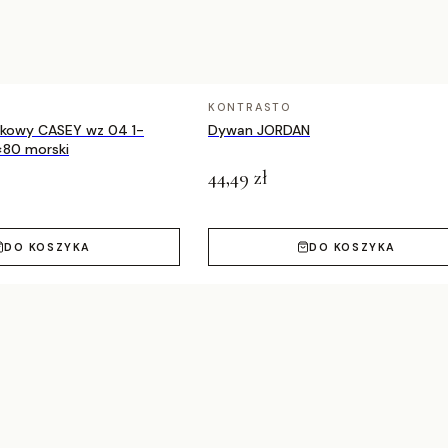
20, 180×270, 200×290, 240×330 cm
KONTRASTO
nkowy CASEY wz 04 1-
Dywan JORDAN
×80 morski
44,49 zł
DO KOSZYKA
DO KOSZYKA