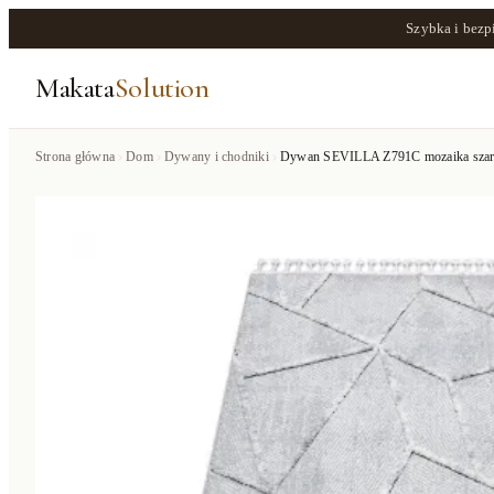
Szybka i bezp
Makata
Solution
Strona główna
Dom
Dywany i chodniki
Dywan SEVILLA Z791C mozaika szary /