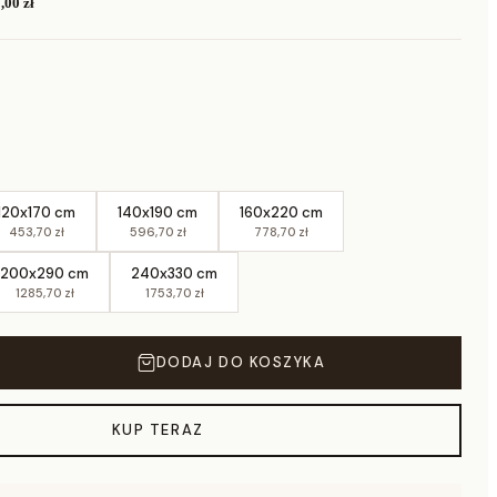
,00 zł
120x170 cm
140x190 cm
160x220 cm
453,70 zł
596,70 zł
778,70 zł
200x290 cm
240x330 cm
1285,70 zł
1753,70 zł
DODAJ DO KOSZYKA
KUP TERAZ