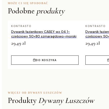
MOŻE CI SIĘ SPODOBAĆ
Podobne
produkty
Wykończenie
frędzle
Dostępne rozmiary
80×150, 120×170, 140×190, 160×2
KONTRASTO
KONTRASTO
Dywanik łazienkowy CASEY wz 04 1-
Dywanik łazie
częściowy 50×80 szmaragdowo-morski
częściowy 50
29,49 zł
29,49 zł
DO KOSZYKA
WIĘCEJ OD DYWANY ŁUSZCZÓW
Produkty
Dywany Łuszczów