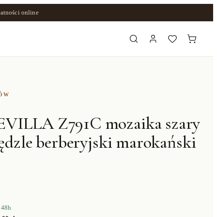
atności online
ZÓW
EVILLA Z791C mozaika szary
rędzle berberyjski marokański
 48h