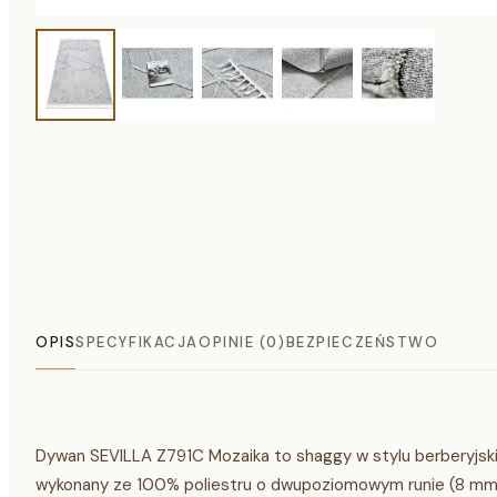
OPIS
SPECYFIKACJA
OPINIE (0)
BEZPIECZEŃSTWO
Dywan SEVILLA Z791C Mozaika to shaggy w stylu berberyjski
wykonany ze 100% poliestru o dwupoziomowym runie (8 mm 