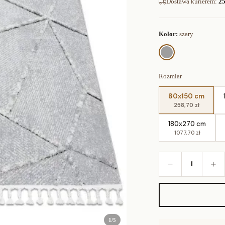
Dostawa kurierem
:
25
Kolor:
szary
Rozmiar
80x150 cm
258,70 zł
180x270 cm
1077,70 zł
1
1
/
5