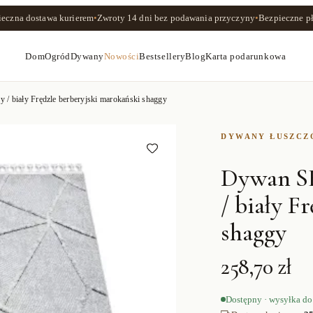
ieczna dostawa kurierem
•
Zwroty
14 dni
bez podawania przyczyny
•
Bezpieczne pł
Dom
Ogród
Dywany
Nowości
Bestsellery
Blog
Karta podarunkowa
 biały Frędzle berberyjski marokański shaggy
DYWANY ŁUSZC
Dywan S
/ biały F
shaggy
258,70 zł
Dostępny · wysyłka do