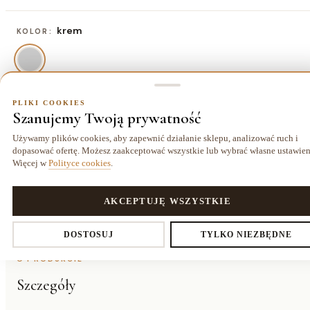
krem
KOLOR:
PLIKI COOKIES
80x80 cm
ROZMIAR:
Szanujemy Twoją prywatność
80x80 cm
Używamy plików cookies, aby zapewnić działanie sklepu, analizować ruch i
141,70 zł
dopasować ofertę. Możesz zaakceptować wszystkie lub wybrać własne ustawien
Więcej w
Polityce cookies
.
PLIKI COOKIES
AKCEPTUJĘ WSZYSTKIE
Dostawa kurierem
14 dni
Gwarancja
25,00 zł
na zwrot
24 miesiące
Ustawienia prywatności
DOSTOSUJ
TYLKO NIEZBĘDNE
O PRODUKCIE
Szczegóły
Decydujesz, które dane zbieramy. Niezbędne pliki cookies są
wymagane do działania sklepu i koszyka. Resztę włączasz