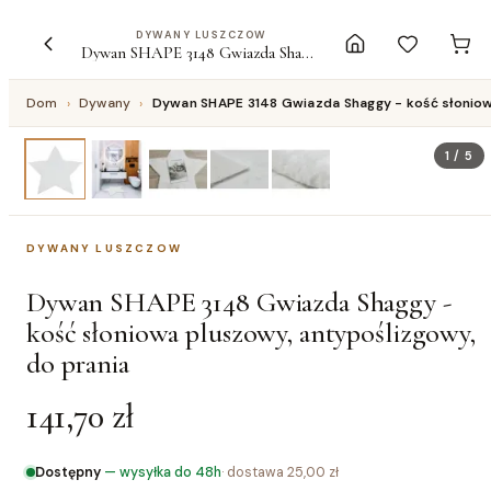
DYWANY LUSZCZOW
Dywan SHAPE 3148 Gwiazda Shaggy - kość słoniowa pluszowy, antypoślizgowy, do prania
Dom
›
Dywany
›
Dywan SHAPE 3148 Gwiazda Shaggy - kość słoniow
1
/
5
DYWANY LUSZCZOW
Dywan SHAPE 3148 Gwiazda Shaggy -
kość słoniowa pluszowy, antypoślizgowy,
do prania
141,70 zł
Dostępny
—
wysyłka do 48h
· dostawa
25,00 zł