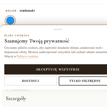
niebieski
KOLOR:
PLIKI COOKIES
80x80 cm
ROZMIAR:
Szanujemy Twoją prywatność
80x80 cm
Używamy plików cookies, aby zapewnić działanie sklepu, analizować ruch i
141,70 zł
dopasować ofertę. Możesz zaakceptować wszystkie lub wybrać własne ustawien
Więcej w
Polityce cookies
.
PLIKI COOKIES
AKCEPTUJĘ WSZYSTKIE
Dostawa kurierem
14 dni
Gwarancja
25,00 zł
na zwrot
24 miesiące
Ustawienia prywatności
DOSTOSUJ
TYLKO NIEZBĘDNE
O PRODUKCIE
Szczegóły
Decydujesz, które dane zbieramy. Niezbędne pliki cookies są
wymagane do działania sklepu i koszyka. Resztę włączasz