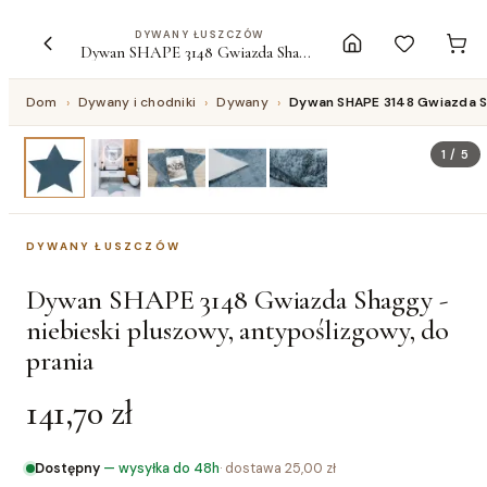
DYWANY ŁUSZCZÓW
Dywan SHAPE 3148 Gwiazda Shaggy - niebieski pluszowy, antypoślizgowy, do prania
Dom
›
Dywany i chodniki
›
Dywany
›
Dywan SHAPE 3148 Gwiazda Sh
1
/
5
DYWANY ŁUSZCZÓW
Dywan SHAPE 3148 Gwiazda Shaggy -
niebieski pluszowy, antypoślizgowy, do
prania
141,70 zł
Dostępny
—
wysyłka do 48h
· dostawa
25,00 zł