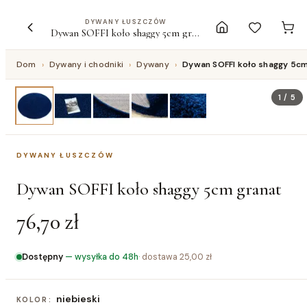
DYWANY ŁUSZCZÓW
Dywan SOFFI koło shaggy 5cm granat
Dom
›
Dywany i chodniki
›
Dywany
›
Dywan SOFFI koło shaggy 5cm
1
/
5
DYWANY ŁUSZCZÓW
Dywan SOFFI koło shaggy 5cm granat
76,70 zł
Dostępny
—
wysyłka do 48h
· dostawa
25,00 zł
niebieski
KOLOR: