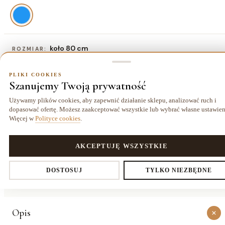
koło 80 cm
ROZMIAR:
koło 80 cm
koło 100 cm
koło 120 cm
koło 160 cm
PLIKI COOKIES
76,70 zł
115,70 zł
162,50 zł
292,50 zł
Szanujemy Twoją prywatność
Używamy plików cookies, aby zapewnić działanie sklepu, analizować ruch i
dopasować ofertę. Możesz zaakceptować wszystkie lub wybrać własne ustawien
Więcej w
Polityce cookies
.
Dostawa kurierem
14 dni
Gwarancja
25,00 zł
na zwrot
24 miesiące
PLIKI COOKIES
AKCEPTUJĘ WSZYSTKIE
O PRODUKCIE
Ustawienia prywatności
DOSTOSUJ
TYLKO NIEZBĘDNE
Szczegóły
Opis
Decydujesz, które dane zbieramy. Niezbędne pliki cookies są
wymagane do działania sklepu i koszyka. Resztę włączasz