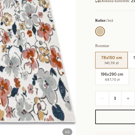
Dostawa kurierem
:
25
Kolor:
beż
Rozmiar
78x150 cm
141,70 zł
196x290 cm
687,70 zł
1
1
/
5