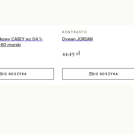
iezwykle komfortowy w użytkowaniu - doskonały
la użytkowników i dla środowiska;
łogowego.
KONTRASTO
nkowy CASEY wz 04 1-
Dywan JORDAN
esz w swoim domu. Przekonaj się, jakie
×80 morski
hwyci Ciebie oraz Twoich gości.
44,49 zł
DO KOSZYKA
DO KOSZYKA