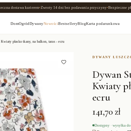
ieczna dostawa kurierem
•
Zwroty
14 dni
bez podawania przyczyny
•
Bezpieczne pł
Dom
Ogród
Dywany
Nowości
Bestsellery
Blog
Karta podarunkowa
aty płasko tkany, na balkon, taras - ecru
DYWANY ŁUSZC
Dywan S
Kwiaty pł
ecru
141,70 zł
Dostępny · wysyłka do