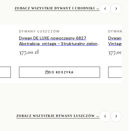
ZOBACZ WSZYSTKIE DYWANY I CHODNIKI
→
DYWANY ŁUSZCZÓW
DYWANY Ł
Dywan DE LUXE nowoczesny 6827
Dywan DE 
Abstrakcja, vintage - Strukturalny zielony
Vintage prz
/ szary
zielony / a
377,00 zł
377,00 zł
DO KOSZYKA
ZOBACZ WSZYSTKIE DYWANY ŁUSZCZÓW
→