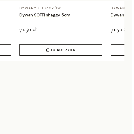
DYWANY ŁUSZCZÓW
DYWANY Ł
Dywan SOFFI shaggy 5cm
Dywan SOFF
71,50 zł
71,50 zł
DO KOSZYKA