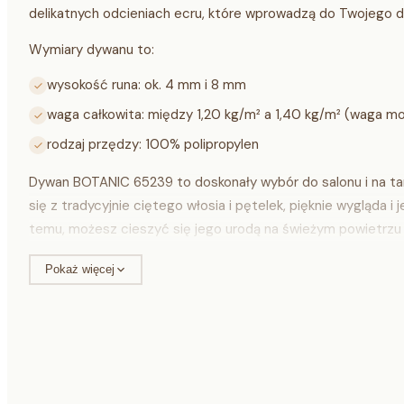
delikatnych odcieniach ecru, które wprowadzą do Twojego d
Wymiary dywanu to:
wysokość runa: ok. 4 mm i 8 mm
waga całkowita: między 1,20 kg/m² a 1,40 kg/m² (waga mo
rodzaj przędzy: 100% polipropylen
Dywan BOTANIC 65239 to doskonały wybór do salonu i na tara
się z tradycyjnie ciętego włosia i pętelek, pięknie wygląda i
temu, możesz cieszyć się jego urodą na świeżym powietrzu
czyszczenie dywanu jest szybkie i proste. Jest on idealny
Pokaż więcej
Dywany z kolekcji BOTANIC charakteryzują się:
stonowanymi kolorami w połączeniu z pięknymi, roślinny
pomieszczenia;
dwupoziomowym runem, które tworzy interesujący efekt 