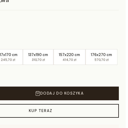
,00 zł
117x170 cm
137x190 cm
157x220 cm
176x270 cm
245,70 zł
310,70 zł
414,70 zł
570,70 zł
DODAJ DO KOSZYKA
KUP TERAZ