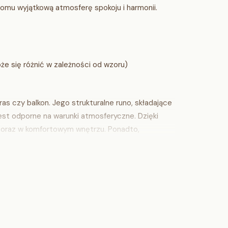
omu wyjątkową atmosferę spokoju i harmonii.
że się różnić w zależności od wzoru)
s czy balkon. Jego strukturalne runo, składające
 jest odporne na warunki atmosferyczne. Dzięki
 oraz w komfortowym wnętrzu. Ponadto,
m rozwiązaniem dla osób ceniących sobie wygodę.
mi wzorami, które wprowadzą ciepło do każdego
przestrzenny;