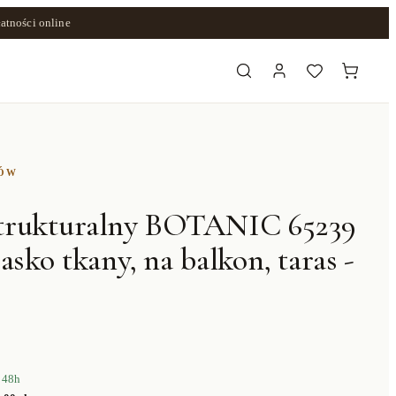
atności online
ZÓW
trukturalny BOTANIC 65239
asko tkany, na balkon, taras -
 48h