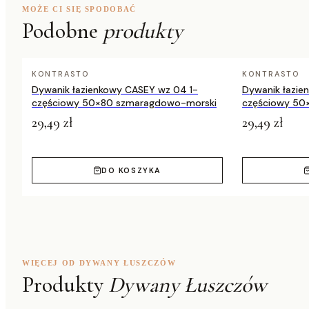
połączeniem nowoczesnych technologii produkcji. Jest n
MOŻE CI SIĘ SPODOBAĆ
do chodzenia boso;
Podobne
produkty
certyfikatem OEKO-TEX, który zapewnia bezpieczeństwo d
bezpieczeństwem podczas stosowania ogrzewania pod
KONTRASTO
KONTRASTO
Dywanik łazienkowy CASEY wz 04 1-
Dywanik łazie
Dywan BOTANIC to estetyka i praktyczność, której potrzebuj
częściowy 50×80 szmaragdowo-morski
częściowy 50
możliwości oferuje i stwórz wyjątkową przestrzeń, która zac
29,49 zł
29,49 zł
DO KOSZYKA
WIĘCEJ OD DYWANY ŁUSZCZÓW
Produkty
Dywany Łuszczów