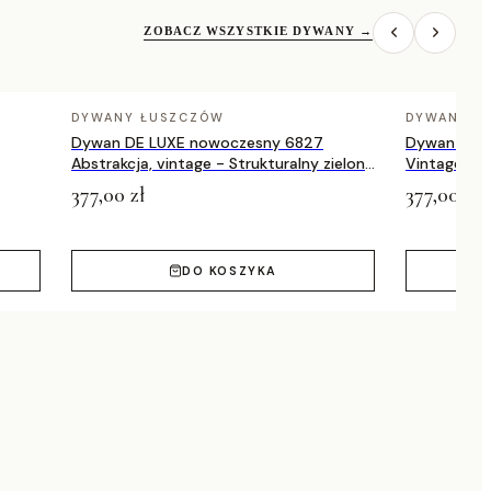
ZOBACZ WSZYSTKIE DYWANY
→
DYWANY ŁUSZCZÓW
DYWANY Ł
Dywan DE LUXE nowoczesny 6827
Dywan DE 
Abstrakcja, vintage - Strukturalny zielony
Vintage prz
/ szary
zielony / a
377,00 zł
377,00 zł
DO KOSZYKA