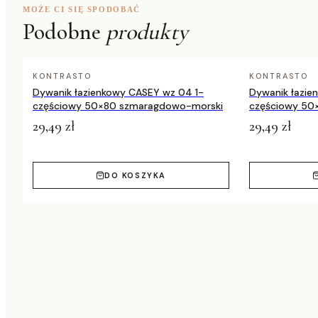
MOŻE CI SIĘ SPODOBAĆ
Kolor
beż / brudny róż
Podobne
produkty
Dostępne rozmiary
60×110 cm, 80×150 cm, 120×170 cm
KONTRASTO
KONTRASTO
Dywanik łazienkowy CASEY wz 04 1-
Dywanik łazie
częściowy 50×80 szmaragdowo-morski
częściowy 50
29,49 zł
29,49 zł
DO KOSZYKA