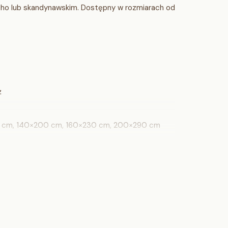
u boho lub skandynawskim. Dostępny w rozmiarach od
ż
70 cm, 140×200 cm, 160×230 cm, 200×290 cm