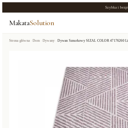
Szybka i bezp
Makata
Solution
Strona główna
Dom
Dywany
Dywan Sznurkowy SIZAL COLOR 47176260 Linie, 