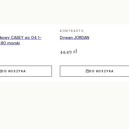
, 140×200 cm, 160×230 cm, 200×290 cm
KONTRASTO
nkowy CASEY wz 04 1-
Dywan JORDAN
×80 morski
44,49 zł
DO KOSZYKA
DO KOSZYKA