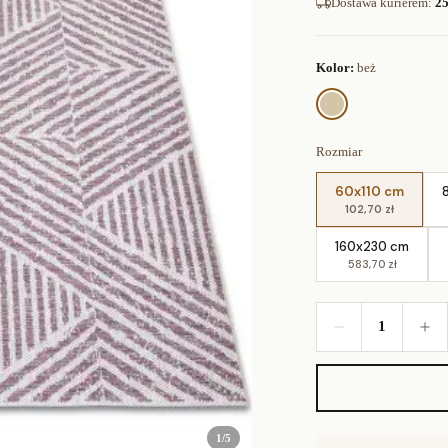
Dostawa kurierem
:
25
Kolor:
beż
Rozmiar
60x110 cm
102,70 zł
160x230 cm
583,70 zł
1
1
/
5