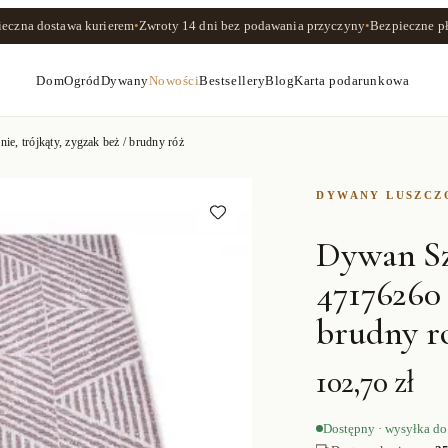
ieczna dostawa kurierem
•
Zwroty
14 dni
bez podawania przyczyny
•
Bezpieczne pł
Dom
Ogród
Dywany
Nowości
Bestsellery
Blog
Karta podarunkowa
trójkąty, zygzak beż / brudny róż
DYWANY LUSZC
Dywan S
47176260 
brudny r
102,70 zł
Dostępny · wysyłka do