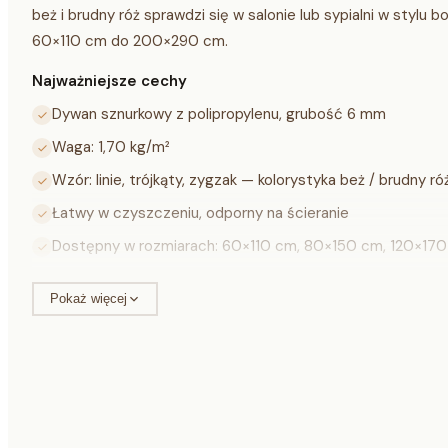
beż i brudny róż sprawdzi się w salonie lub sypialni w styl
60×110 cm do 200×290 cm.
Najważniejsze cechy
Dywan sznurkowy z polipropylenu, grubość 6 mm
Waga: 1,70 kg/m²
Wzór: linie, trójkąty, zygzak — kolorystyka beż / brudny ró
Łatwy w czyszczeniu, odporny na ścieranie
Dostępny w rozmiarach: 60×110 cm, 80×150 cm, 120×1
Specyfikacja techniczna
Pokaż więcej
Materiał
polipropylen (faktura sznurkowa)
Grubość
6 mm
Waga
1,70 kg/m²