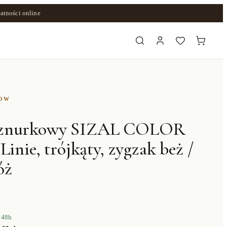
atności online
ZOW
znurkowy SIZAL COLOR
Linie, trójkąty, zygzak beż /
óż
 48h