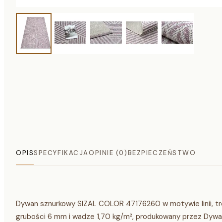
OPIS
SPECYFIKACJA
OPINIE (0)
BEZPIECZEŃSTWO
Dywan sznurkowy SIZAL COLOR 47176260 w motywie linii, tró
grubości 6 mm i wadze 1,70 kg/m², produkowany przez Dyw