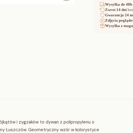
Wysyłka
do 48h
Zwrot
14 dni
bez
Gwarancja
24 m
Zdjęcia poglądo
Wysyłka z maga
jkątów i zygzaków to dywan z polipropylenu o
any Łuszczów. Geometryczny wzór w kolorystyce