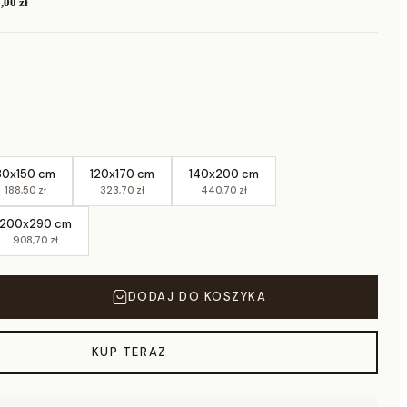
,00 zł
80x150 cm
120x170 cm
140x200 cm
188,50 zł
323,70 zł
440,70 zł
200x290 cm
908,70 zł
DODAJ DO KOSZYKA
KUP TERAZ