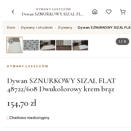
DYWANY ŁUSZCZÓW
Dywan SZNURKOWY SIZAL FLAT 48722/608 Dwukolorowy krem brąz
Dom
›
Dywany i chodniki
›
Dywany
›
Dywan SZNURKOWY SIZAL FLA
1
/
5
DYWANY ŁUSZCZÓW
Dywan SZNURKOWY SIZAL FLAT
48722/608 Dwukolorowy krem brąz
154,70 zł
Chwilowo niedostępny