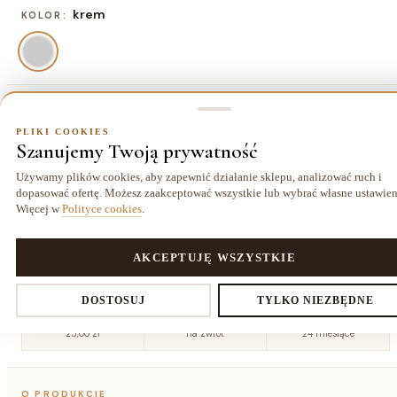
krem
KOLOR:
80x150 cm
ROZMIAR:
PLIKI COOKIES
Szanujemy Twoją prywatność
80x150 cm
120x170 cm
140x200
160x230
154,70 zł
258,70 zł
cm
cm
Używamy plików cookies, aby zapewnić działanie sklepu, analizować ruch i
362,70 zł
479,70 zł
dopasować ofertę. Możesz zaakceptować wszystkie lub wybrać własne ustawien
Więcej w
Polityce cookies
.
200x290
cm
752,70 zł
PLIKI COOKIES
AKCEPTUJĘ WSZYSTKIE
Ustawienia prywatności
DOSTOSUJ
TYLKO NIEZBĘDNE
Dostawa kurierem
14 dni
Gwarancja
25,00 zł
na zwrot
24 miesiące
Decydujesz, które dane zbieramy. Niezbędne pliki cookies są
O PRODUKCIE
wymagane do działania sklepu i koszyka. Resztę włączasz