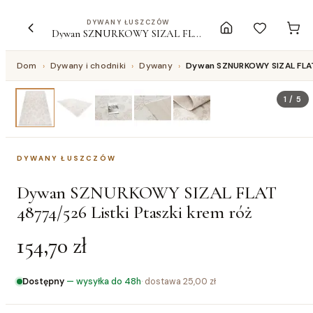
DYWANY ŁUSZCZÓW
Dywan SZNURKOWY SIZAL FLAT 48774/526 Listki Ptaszki krem róż
Dom
›
Dywany i chodniki
›
Dywany
›
Dywan SZNURKOWY SIZAL FLAT
1
/
5
DYWANY ŁUSZCZÓW
Dywan SZNURKOWY SIZAL FLAT
48774/526 Listki Ptaszki krem róż
154,70 zł
Dostępny
—
wysyłka do 48h
· dostawa
25,00 zł