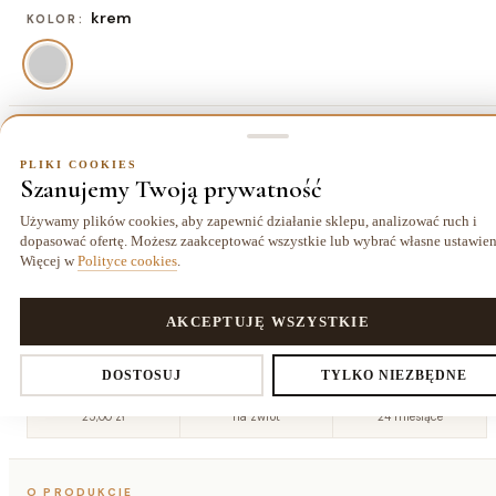
krem
KOLOR:
80x150 cm
ROZMIAR:
PLIKI COOKIES
Szanujemy Twoją prywatność
80x150 cm
120x170 cm
140x200
160x230
154,70 zł
258,70 zł
cm
cm
Używamy plików cookies, aby zapewnić działanie sklepu, analizować ruch i
362,70 zł
479,70 zł
dopasować ofertę. Możesz zaakceptować wszystkie lub wybrać własne ustawien
Więcej w
Polityce cookies
.
200x290
cm
752,70 zł
PLIKI COOKIES
AKCEPTUJĘ WSZYSTKIE
Ustawienia prywatności
DOSTOSUJ
TYLKO NIEZBĘDNE
Dostawa kurierem
14 dni
Gwarancja
25,00 zł
na zwrot
24 miesiące
Decydujesz, które dane zbieramy. Niezbędne pliki cookies są
O PRODUKCIE
wymagane do działania sklepu i koszyka. Resztę włączasz