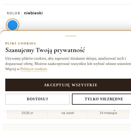
niebieski
KOLOR:
PLIKI COOKIES
78x150 cm
ROZMIAR:
Szanujemy Twoją prywatność
78x150 cm
117x170 cm
136x190 cm
155x220 cm
Używamy plików cookies, aby zapewnić działanie sklepu, analizować ruch i
84,50 zł
143,00 zł
188,50 zł
247,00 zł
dopasować ofertę. Możesz zaakceptować wszystkie lub wybrać własne ustawien
Więcej w
Polityce cookies
.
175x270
194x290
cm
cm
PLIKI COOKIES
AKCEPTUJĘ WSZYSTKIE
344,50 zł
403,00 zł
Ustawienia prywatności
DOSTOSUJ
TYLKO NIEZBĘDNE
Dostawa kurierem
14 dni
Gwarancja
25,00 zł
na zwrot
24 miesiące
Decydujesz, które dane zbieramy. Niezbędne pliki cookies są
wymagane do działania sklepu i koszyka. Resztę włączasz