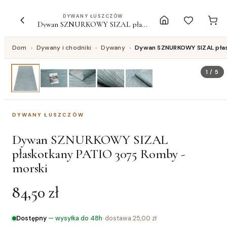
DYWANY ŁUSZCZÓW
Dywan SZNURKOWY SIZAL płaskotkany PATIO 3075 Romby - morski
Dom
›
Dywany i chodniki
›
Dywany
›
Dywan SZNURKOWY SIZAL płas
1
/
5
DYWANY ŁUSZCZÓW
Dywan SZNURKOWY SIZAL
płaskotkany PATIO 3075 Romby -
morski
84,50 zł
Dostępny
—
wysyłka do 48h
· dostawa
25,00 zł