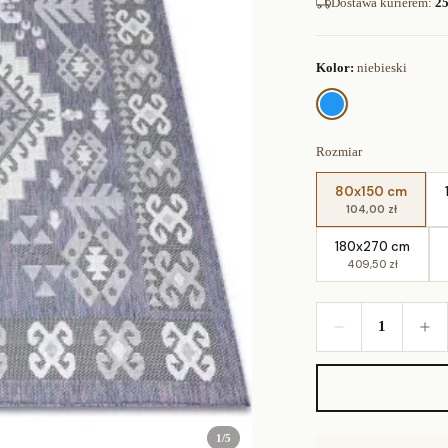
Dostawa kurierem
:
25
Kolor:
niebieski
Rozmiar
80x150 cm
104,00 zł
180x270 cm
409,50 zł
1
1
/
5