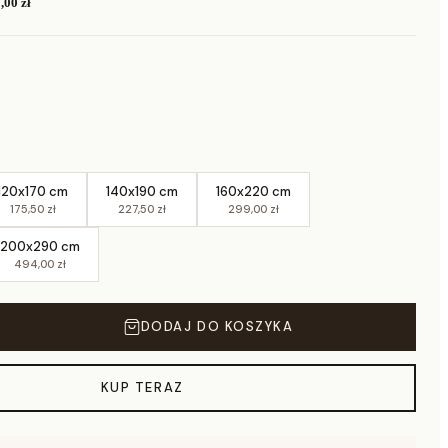
,00 zł
120x170 cm
140x190 cm
160x220 cm
175,50 zł
227,50 zł
299,00 zł
200x290 cm
494,00 zł
DODAJ DO KOSZYKA
KUP TERAZ