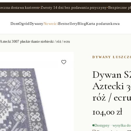
ieczna dostawa kurierem
•
Zwroty
14 dni
bez podawania przyczyny
•
Bezpieczne pł
Dom
Ogród
Dywany
Nowości
Bestsellery
Blog
Karta podarunkowa
 3007 płaskie tkanie niebieski / róż / ecru
DYWANY ŁUSZC
Dywan 
Aztecki 3
róż / ecr
104,00 zł
Dostępny · wysyłka do