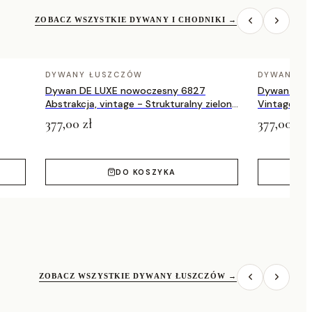
ZOBACZ WSZYSTKIE DYWANY I CHODNIKI
→
DYWANY ŁUSZCZÓW
DYWANY Ł
Dywan DE LUXE nowoczesny 6827
Dywan DE 
Abstrakcja, vintage - Strukturalny zielony
Vintage prz
/ szary
zielony / a
377,00 zł
377,00 zł
DO KOSZYKA
ZOBACZ WSZYSTKIE DYWANY ŁUSZCZÓW
→