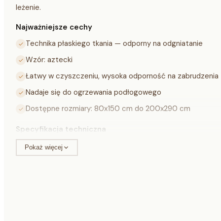
leżenie.
Najważniejsze cechy
Technika płaskiego tkania — odporny na odgniatanie
Wzór: aztecki
Łatwy w czyszczeniu, wysoka odporność na zabrudzenia
Nadaje się do ogrzewania podłogowego
Dostępne rozmiary: 80x150 cm do 200x290 cm
Specyfikacja techniczna
Pokaż więcej
Materiał
100% polipropylen
Kolor
niebieski / różowy / ecru
Grubość
ok. 3 mm
Waga
ok. 1,20 kg/m²