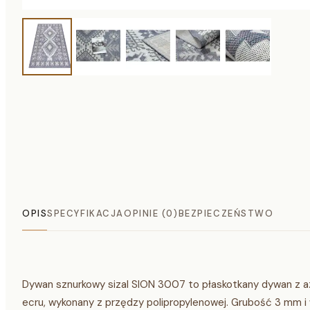
OPIS
SPECYFIKACJA
OPINIE (0)
BEZPIECZEŃSTWO
Dywan sznurkowy sizal SION 3007 to płaskotkany dywan z a
ecru, wykonany z przędzy polipropylenowej. Grubość 3 mm i w