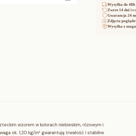
Wysyłka
do 48h
Zwrot
14 dni
bez
Gwarancja
24 m
Zdjęcia poglądo
Wysyłka z maga
zteckim wzorem w kolorach niebieskim, różowym i
aga ok. 1,20 kg/m² gwarantują trwałość i stabilne