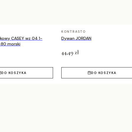
m, 160x220 cm, 180x270 cm, 200x290 cm
KONTRASTO
nkowy CASEY wz 04 1-
Dywan JORDAN
×80 morski
44,49 zł
DO KOSZYKA
DO KOSZYKA