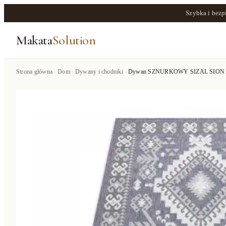
Szybka i bezp
Makata
Solution
Strona główna
Dom
Dywany i chodniki
Dywan SZNURKOWY SIZAL SION Aztecki