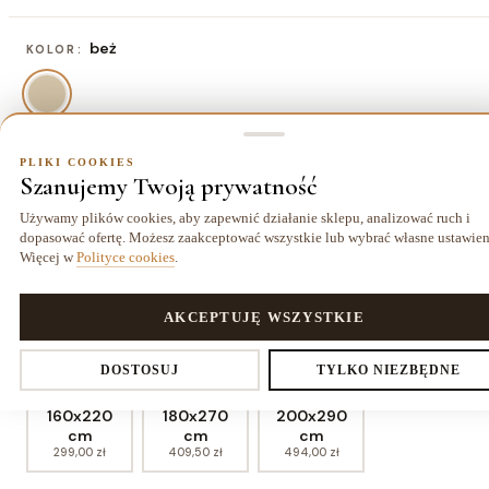
beż
KOLOR:
PLIKI COOKIES
60x200 cm
ROZMIAR:
Szanujemy Twoją prywatność
60x200 cm
60x250 cm
60x300 cm
70x200 cm
Używamy plików cookies, aby zapewnić działanie sklepu, analizować ruch i
104,00 zł
130,00 zł
156,00 zł
123,50 zł
dopasować ofertę. Możesz zaakceptować wszystkie lub wybrać własne ustawien
Więcej w
Polityce cookies
.
70x250 cm
70x300 cm
80x150 cm
80x200 cm
149,50 zł
182,00 zł
104,00 zł
136,50 zł
PLIKI COOKIES
AKCEPTUJĘ WSZYSTKIE
80x250 cm
80x300 cm
120x170 cm
140x190 cm
Ustawienia prywatności
175,50 zł
208,00 zł
175,50 zł
227,50 zł
DOSTOSUJ
TYLKO NIEZBĘDNE
160x220
180x270
200x290
cm
cm
cm
299,00 zł
409,50 zł
494,00 zł
Decydujesz, które dane zbieramy. Niezbędne pliki cookies są
wymagane do działania sklepu i koszyka. Resztę włączasz