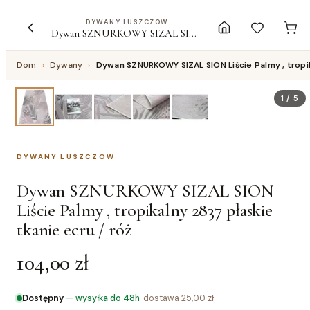
DYWANY LUSZCZOW
Dywan SZNURKOWY SIZAL SION Liście Palmy , tropikalny 2837 płaskie tkanie ecru / róż
Dom
›
Dywany
›
Dywan SZNURKOWY SIZAL SION Liście Palmy , tropik
1
/
5
DYWANY LUSZCZOW
Dywan SZNURKOWY SIZAL SION
Liście Palmy , tropikalny 2837 płaskie
tkanie ecru / róż
104,00 zł
Dostępny
—
wysyłka do 48h
· dostawa
25,00 zł